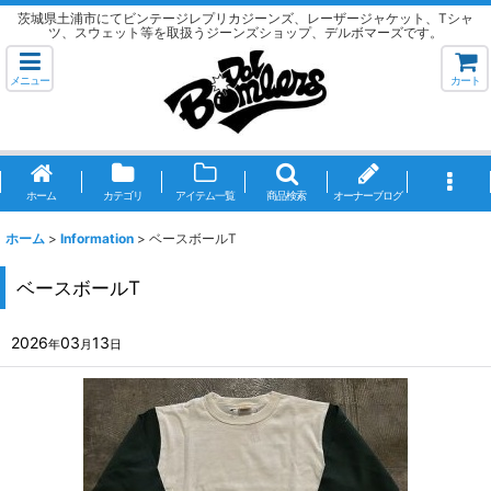
茨城県土浦市にてビンテージレプリカジーンズ、レーザージャケット、Tシャ
ツ、スウェット等を取扱うジーンズショップ、デルボマーズです。
メニュー
カート
ホーム
カテゴリ
アイテム一覧
商品検索
オーナーブログ
ホーム
>
Information
>
ベースボールT
ベースボールT
2026
03
13
年
月
日