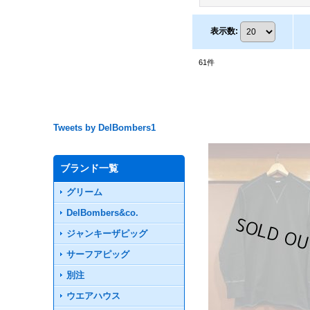
表示数
:
61
件
Tweets by DelBombers1
ブランド一覧
グリーム
DelBombers&co.
ジャンキーザピッグ
サーフアピッグ
別注
ウエアハウス