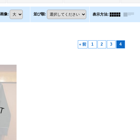
画像
:
並び順
:
表示方法
:
«
前
1
2
3
4