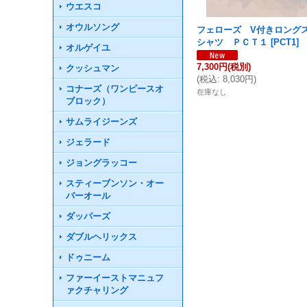
ウエスコ
オウルソング
フェローズ V付きロング
シャツ ＰＣＴ１
[
PCT1
]
オルゲイユ
7,300円
(税別)
クッシュマン
(
税込
:
8,030円
)
コナーズ（ワンピースオ
在庫なし
ブロック）
サムライジーンズ
ジェラード
ジョングラッコー
スティーブンソン・オー
バーオール
ダッパーズ
ダブルヘリックス
ドゥニーム
ファーイーストマニュフ
ァクチャリング