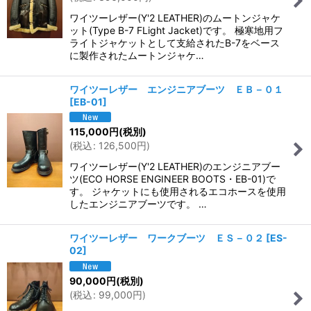
並び順
:
ワイツーレザー(Y'2 LEATHER)のムートンジャケ
ット(Type B-7 FLight Jacket)です。 極寒地用フ
絞り込む
ライトジャケットとして支給されたB-7をベース
に製作されたムートンジャケ…
ワイツーレザー エンジニアブーツ ＥＢ－０１
[
EB-01
]
115,000
円
(税別)
(
税込
:
126,500
円
)
ワイツーレザー(Y'2 LEATHER)のエンジニアブー
ツ(ECO HORSE ENGINEER BOOTS・EB-01)で
す。 ジャケットにも使用されるエコホースを使用
したエンジニアブーツです。 …
ワイツーレザー ワークブーツ ＥＳ－０２
[
ES-
02
]
90,000
円
(税別)
(
税込
:
99,000
円
)