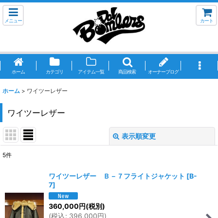
メニュー
カート
ホーム
カテゴリ
アイテム一覧
商品検索
オーナーブログ
ホーム
>
ワイツーレザー
ワイツーレザー
表示順変更
閉じる
5
件
サブカテゴリ
:
ワイツーレザー Ｂ－７フライトジャケット
[
B-
7
]
表示数
:
360,000
円
(税別)
(
税込
:
396,000
円
)