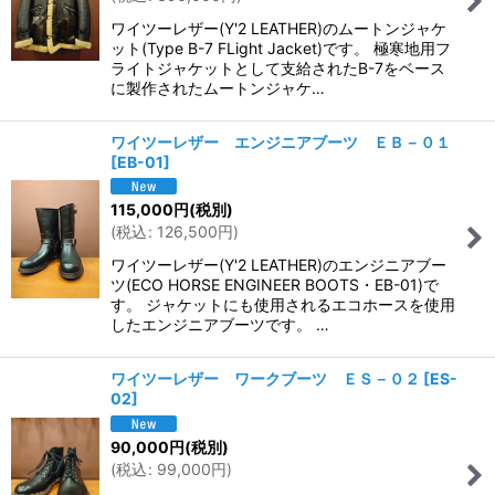
並び順
:
ワイツーレザー(Y'2 LEATHER)のムートンジャケ
ット(Type B-7 FLight Jacket)です。 極寒地用フ
絞り込む
ライトジャケットとして支給されたB-7をベース
に製作されたムートンジャケ…
ワイツーレザー エンジニアブーツ ＥＢ－０１
[
EB-01
]
115,000
円
(税別)
(
税込
:
126,500
円
)
ワイツーレザー(Y'2 LEATHER)のエンジニアブー
ツ(ECO HORSE ENGINEER BOOTS・EB-01)で
す。 ジャケットにも使用されるエコホースを使用
したエンジニアブーツです。 …
ワイツーレザー ワークブーツ ＥＳ－０２
[
ES-
02
]
90,000
円
(税別)
(
税込
:
99,000
円
)