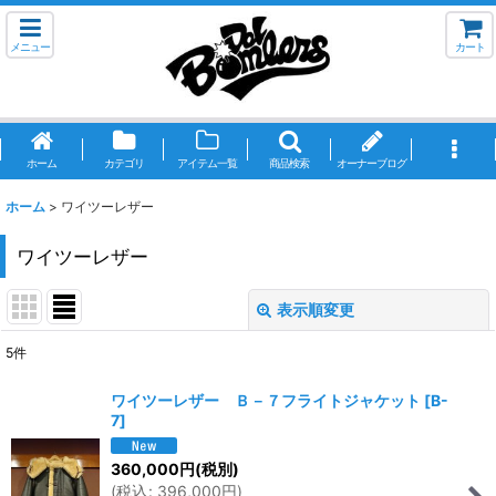
メニュー
カート
ホーム
カテゴリ
アイテム一覧
商品検索
オーナーブログ
ホーム
>
ワイツーレザー
ワイツーレザー
表示順変更
閉じる
5
件
サブカテゴリ
:
ワイツーレザー Ｂ－７フライトジャケット
[
B-
7
]
表示数
:
360,000
円
(税別)
(
税込
:
396,000
円
)