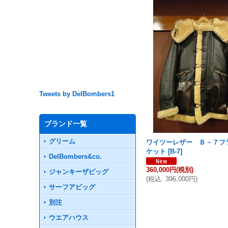
Tweets by DelBombers1
ブランド一覧
グリーム
ワイツーレザー Ｂ－７フ
ケット
[
B-7
]
DelBombers&co.
360,000円
(税別)
ジャンキーザピッグ
(
税込
:
396,000円
)
サーフアピッグ
別注
ウエアハウス