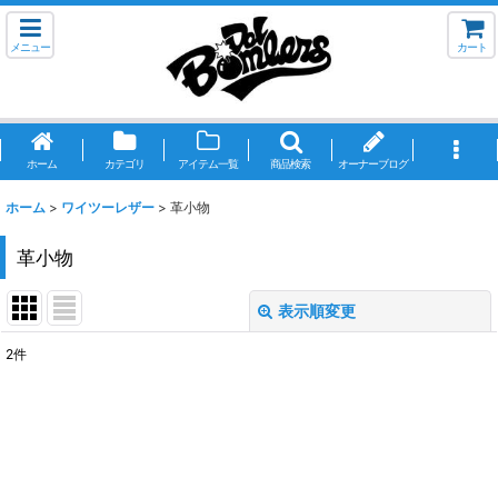
メニュー
カート
ホーム
カテゴリ
アイテム一覧
商品検索
オーナーブログ
ホーム
>
ワイツーレザー
>
革小物
革小物
表示順変更
閉じる
2
件
表示数
:
並び順
:
絞り込む