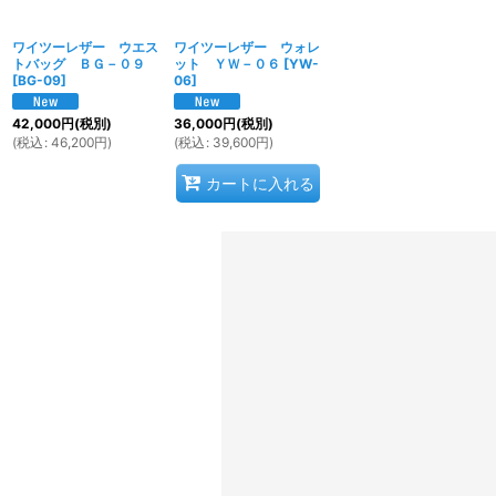
ワイツーレザー ウエス
ワイツーレザー ウォレ
トバッグ ＢＧ－０９
ット ＹＷ－０６
[
YW-
[
BG-09
]
06
]
42,000
円
(税別)
36,000
円
(税別)
(
税込
:
46,200
円
)
(
税込
:
39,600
円
)
カートに入れる