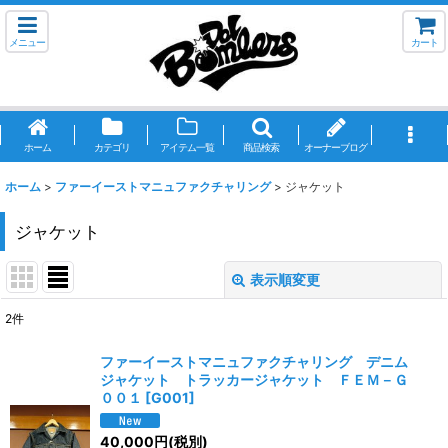
メニュー
カート
ホーム
カテゴリ
アイテム一覧
商品検索
オーナーブログ
ホーム
>
ファーイーストマニュファクチャリング
>
ジャケット
ジャケット
表示順変更
閉じる
2
件
表示数
:
ファーイーストマニュファクチャリング デニム
ジャケット トラッカージャケット ＦＥＭ－Ｇ
並び順
:
００１
[
G001
]
40,000
円
(税別)
絞り込む