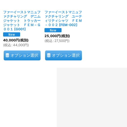
ファーイーストマニュフ
ファーイーストマニュフ
ァクチャリング デニム
ァクチャリング ユーテ
ジャケット トラッカー
ィリティシャツ ＦＥＭ
ジャケット ＦＥＭ－Ｇ
－００２
[
FEM-002
]
００１
[
G001
]
25,000
円
(税別)
40,000
円
(税別)
(
税込
:
27,500
円
)
(
税込
:
44,000
円
)
オプション選択
オプション選択