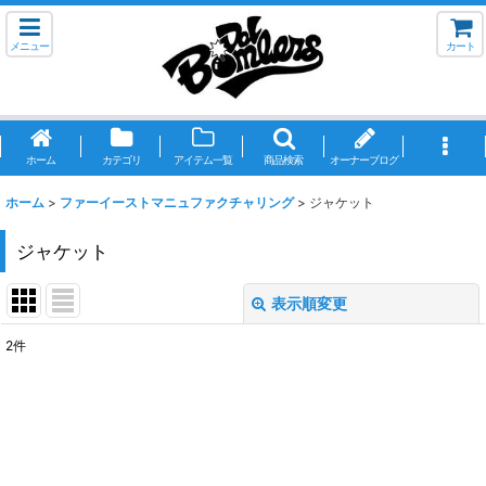
メニュー
カート
ホーム
カテゴリ
アイテム一覧
商品検索
オーナーブログ
ホーム
>
ファーイーストマニュファクチャリング
>
ジャケット
ジャケット
表示順変更
閉じる
2
件
表示数
:
並び順
:
絞り込む