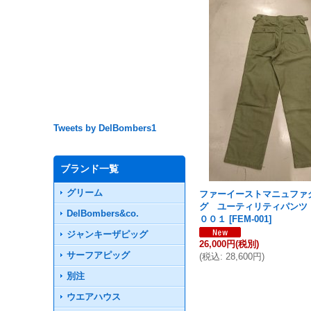
Tweets by DelBombers1
ブランド一覧
グリーム
ファーイーストマニュファ
グ ユーティリティパンツ
DelBombers&co.
００１
[
FEM-001
]
ジャンキーザピッグ
26,000円
(税別)
サーフアピッグ
(
税込
:
28,600円
)
別注
ウエアハウス