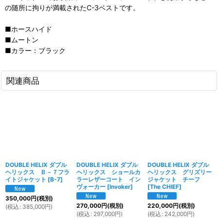
の随所に拘りが満載されたC-3ベストです。
■ホースハイド
■ムートン
■カラー：ブラック
関連商品
DOUBLE HELIX ダブル
DOUBLE HELIX ダブル
DOUBLE HELIX ダブル
ヘリックス Ｂ－７フラ
ヘリックス ショールカ
ヘリックス グリズリー
イトジャケット
[
B-7
]
ラーレザーコート イン
ジャケット チーフ
ヴォーカー
[
Invoker
]
[
The CHIEF
]
350,000
円
(税別)
270,000
円
(税別)
220,000
円
(税別)
(
税込
:
385,000
円
)
(
税込
:
297,000
円
)
(
税込
:
242,000
円
)