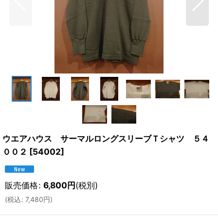
ウエアハウス サーマルロングスリーブＴシャツ ５４
００２
[
54002
]
販売価格
:
6,800
円
(税別)
(
税込
:
7,480
円
)