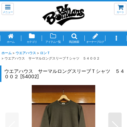
メニュー
カート
ホーム
カテゴリ
アイテム一覧
商品検索
オーナーブログ
ホーム
>
ウエアハウス
>
ロンＴ
>
ウエアハウス サーマルロングスリーブＴシャツ ５４００２
ウエアハウス サーマルロングスリーブＴシャツ ５４
００２
[
54002
]