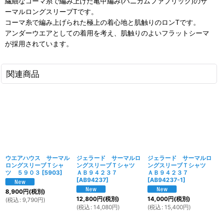
繊細なコーマ糸で編み上げた亀甲編み(ハニカムファブリック)のサ
ーマルロングスリーブTです。
コーマ糸で編み上げられた極上の着心地と肌触りのロンTです。
アンダーウエアとしての着用を考え、肌触りのよいフラットシーマ
が採用されています。
関連商品
ウエアハウス サーマル
ジェラード サーマルロ
ジェラード サーマルロ
ロングスリーブＴシャ
ングスリーブＴシャツ
ングスリーブＴシャツ
ツ ５９０３
[
5903
]
ＡＢ９４２３７
ＡＢ９４２３７
[
AB94237
]
[
AB94237-1
]
8,900
円
(税別)
12,800
円
(税別)
14,000
円
(税別)
(
税込
:
9,790
円
)
(
税込
:
14,080
円
)
(
税込
:
15,400
円
)