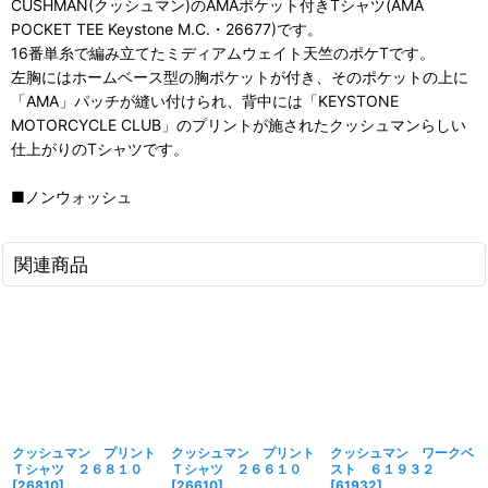
CUSHMAN(クッシュマン)のAMAポケット付きTシャツ(AMA
POCKET TEE Keystone M.C.・26677)です。
16番単糸で編み立てたミディアムウェイト天竺のポケTです。
左胸にはホームベース型の胸ポケットが付き、そのポケットの上に
「AMA」パッチが縫い付けられ、背中には「KEYSTONE
MOTORCYCLE CLUB」のプリントが施されたクッシュマンらしい
仕上がりのTシャツです。
■ノンウォッシュ
関連商品
クッシュマン プリント
クッシュマン プリント
クッシュマン ワークベ
Ｔシャツ ２６８１０
Ｔシャツ ２６６１０
スト ６１９３２
[
26810
]
[
26610
]
[
61932
]