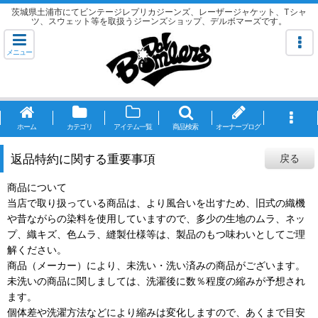
茨城県土浦市にてビンテージレプリカジーンズ、レーザージャケット、Tシャ
ツ、スウェット等を取扱うジーンズショップ、デルボマーズです。
メニュー
ホーム
カテゴリ
アイテム一覧
商品検索
オーナーブログ
返品特約に関する重要事項
戻る
商品について
当店で取り扱っている商品は、より風合いを出すため、旧式の織機
や昔ながらの染料を使用していますので、多少の生地のムラ、ネッ
プ、織キズ、色ムラ、縫製仕様等は、製品のもつ味わいとしてご理
解ください。
商品（メーカー）により、未洗い・洗い済みの商品がございます。
未洗いの商品に関しましては、洗濯後に数％程度の縮みが予想され
ます。
個体差や洗濯方法などにより縮みは変化しますので、あくまで目安