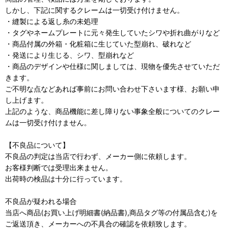
しかし、下記に関するクレームは一切受け付けません。
・縫製による返し糸の未処理
・タグやネームプレートに元々発生していたシワや折れ曲がりなど
・商品付属の外箱・化粧箱に生じていた型崩れ、破れなど
・発送により生じる、シワ、型崩れなど
・商品のデザインや仕様に関しましては、現物を優先させていただ
きます。
ご不明な点などあれば事前にお問い合わせ下さいます様、お願い申
し上げます。
上記のような、商品機能に差し障りない事象全般についてのクレー
ムは一切受け付けません。
【不良品について】
不良品の判定は当店で行わず、メーカー側に依頼します。
お客様判断では受理出来ません。
出荷時の検品は十分に行っています。
不良品が疑われる場合
当店へ商品(お買い上げ明細書(納品書),商品タグ等の付属品含む)を
ご返送頂き、メーカーへの不具合の確認を依頼致します。