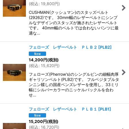
(
税込
:
19,800
円
)
CUSHMAN(クッシュマン)のスタッズベルト
(29262)です。 30mm幅のレザーベルトにシンプ
ルなデザインのスタッズが施されたレザーベルト
です。 40mm幅のベルトでは合わないパンツに最
適な…
フェローズ レザーベルト ＰＬＢ２
[
PLB2
]
14,200
円
(税別)
(
税込
:
15,620
円
)
フェローズ(Pherrow's)のシングルピンの細幅肉厚
ギャリソンベルト(PLB2)です。 フルベジタブルタ
ンニン鞣しの国産ベンズレザーを使用し、33ミリ
幅にシルバーカラーのニッケルバックルを合わ
せ…
フェローズ レザーベルト ＰＬＢ１
[
PLB1
]
15,200
円
(税別)
(
税込
:
16,720
円
)