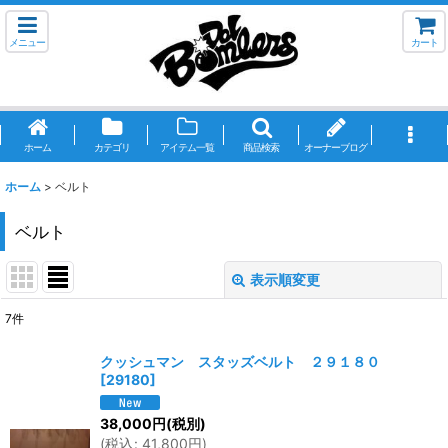
メニュー
カート
ホーム
カテゴリ
アイテム一覧
商品検索
オーナーブログ
ホーム
>
ベルト
ベルト
表示順変更
閉じる
7
件
表示数
:
クッシュマン スタッズベルト ２９１８０
[
29180
]
並び順
:
38,000
円
(税別)
(
税込
:
41,800
円
)
絞り込む