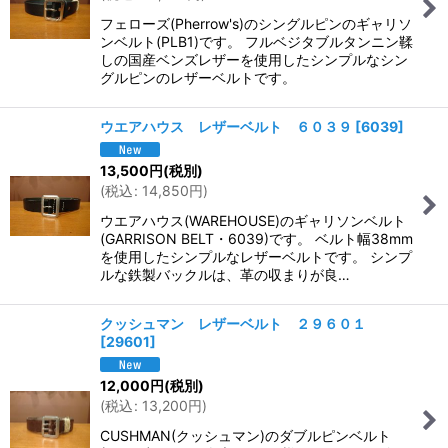
フェローズ(Pherrow's)のシングルピンのギャリソ
ンベルト(PLB1)です。 フルベジタブルタンニン鞣
しの国産ベンズレザーを使用したシンプルなシン
グルピンのレザーベルトです。
ウエアハウス レザーベルト ６０３９
[
6039
]
13,500
円
(税別)
(
税込
:
14,850
円
)
ウエアハウス(WAREHOUSE)のギャリソンベルト
(GARRISON BELT・6039)です。 ベルト幅38mm
を使用したシンプルなレザーベルトです。 シンプ
ルな鉄製バックルは、革の収まりが良…
クッシュマン レザーベルト ２９６０１
[
29601
]
12,000
円
(税別)
(
税込
:
13,200
円
)
CUSHMAN(クッシュマン)のダブルピンベルト