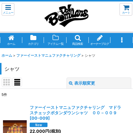
メニュー
カート
ホーム
カテゴリ
アイテム一覧
商品検索
オーナーブログ
ホーム
>
ファーイーストマニュファクチャリング
>
シャツ
シャツ
表示順変更
閉じる
5
件
表示数
:
ファーイーストマニュファクチャリング マドラ
スチェックボタンダウンシャツ ００－００９
並び順
:
[
00-009
]
22,000
円
(税別)
絞り込む