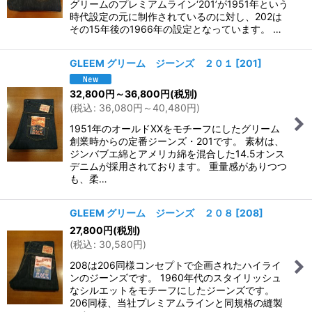
グリームのプレミアムライン‘201’が1951年という
時代設定の元に制作されているのに対し、202は
その15年後の1966年の設定となっています。 …
GLEEM グリーム ジーンズ ２０１
[
201
]
32,800
円
～36,800
円
(税別)
(
税込
:
36,080
円
～40,480
円
)
1951年のオールドXXをモチーフにしたグリーム
創業時からの定番ジーンズ・201です。 素材は、
ジンバブエ綿とアメリカ綿を混合した14.5オンス
デニムが採用されております。 重量感がありつつ
も、柔…
GLEEM グリーム ジーンズ ２０８
[
208
]
27,800
円
(税別)
(
税込
:
30,580
円
)
208は206同様コンセプトで企画されたハイライ
ンのジーンズです。 1960年代のスタイリッシュ
なシルエットをモチーフにしたジーンズです。
206同様、当社プレミアムラインと同規格の縫製