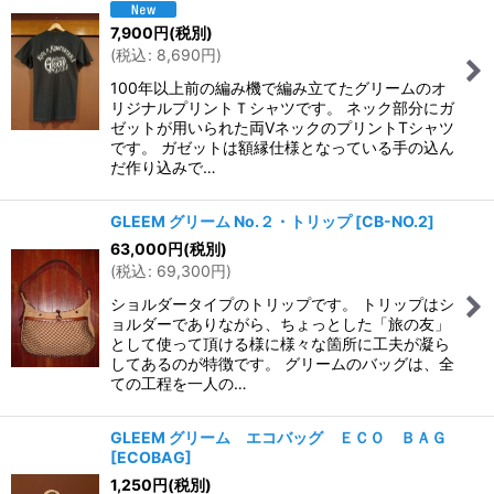
7,900
円
(税別)
(
税込
:
8,690
円
)
100年以上前の編み機で編み立てたグリームのオ
リジナルプリントＴシャツです。 ネック部分にガ
ゼットが用いられた両VネックのプリントTシャツ
です。 ガゼットは額縁仕様となっている手の込ん
だ作り込みで…
GLEEM グリーム No.２・トリップ
[
CB-NO.2
]
63,000
円
(税別)
(
税込
:
69,300
円
)
ショルダータイプのトリップです。 トリップはシ
ョルダーでありながら、ちょっとした「旅の友」
として使って頂ける様に様々な箇所に工夫が凝ら
してあるのが特徴です。 グリームのバッグは、全
ての工程を一人の…
GLEEM グリーム エコバッグ ＥＣＯ ＢＡＧ
[
ECOBAG
]
1,250
円
(税別)