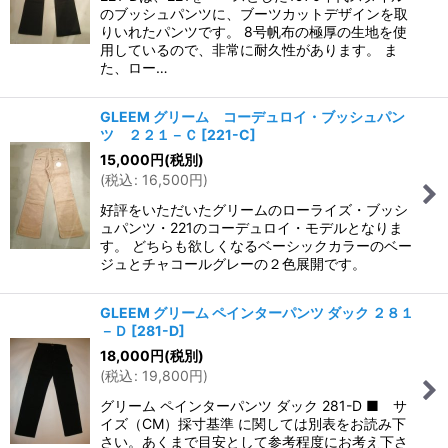
のブッシュパンツに、ブーツカットデザインを取
りいれたパンツです。 8号帆布の極厚の生地を使
用しているので、非常に耐久性があります。 ま
た、ロー…
GLEEM グリーム コーデュロイ・ブッシュパン
ツ ２２１－Ｃ
[
221-C
]
15,000
円
(税別)
(
税込
:
16,500
円
)
好評をいただいたグリームのローライズ・ブッシ
ュパンツ・221のコーデュロイ・モデルとなりま
す。 どちらも欲しくなるベーシックカラーのベー
ジュとチャコールグレーの２色展開です。
GLEEM グリーム ペインターパンツ ダック ２８１
－Ｄ
[
281-D
]
18,000
円
(税別)
(
税込
:
19,800
円
)
グリーム ペインターパンツ ダック 281-D ■ サ
イズ（CM）採寸基準 に関しては別表をお読み下
さい。あくまで目安として参考程度にお考え下さ