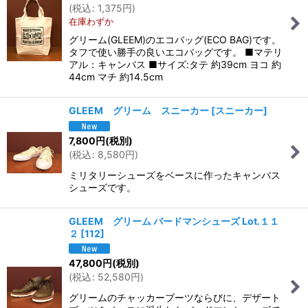
(
税込
:
1,375
円
)
在庫わずか
グリーム(GLEEM)のエコバッグ(ECO BAG)です。
タフで使い勝手の良いエコバッグです。 ■マテリ
アル：キャンバス ■サイズ:タテ 約39cm ヨコ 約
44cm マチ 約14.5cm
GLEEM グリーム スニーカー
[
スニーカー
]
7,800
円
(税別)
(
税込
:
8,580
円
)
ミリタリーシューズをベースに作ったキャンバス
シューズです。
GLEEM グリーム バードマンシューズ Lot.１１
２
[
112
]
47,800
円
(税別)
(
税込
:
52,580
円
)
グリームのチャッカーブーツならびに、デザート