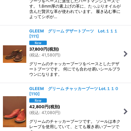
ブーツをベースに派生したバードマンシューズで
す。 1.8mm厚の素上げの革に、たっぷりオイルが
含んだ贅沢な革が使われています。 履き込む事に
よってシボが…
GLEEM グリーム デザートブーツ Lot.１１１
[
111
]
37,800
円
(税別)
(
税込
:
41,580
円
)
グリームのチャッカーブーツをベースとしたデザ
ートブーツです。 何にでも合わせ易いシールブラ
ウンになります。
GLEEM グリーム チャッカーブーツ Lot.１１０
[
110
]
42,800
円
(税別)
(
税込
:
47,080
円
)
グリームのチャッカーブーツです。 ソールは本ク
レープを使用していて、とても履き易いブーツで