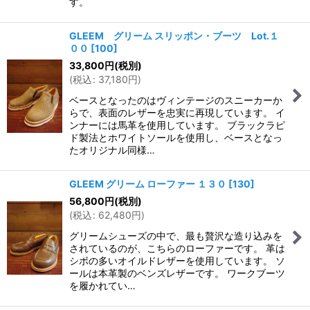
す。
GLEEM グリーム スリッポン・ブーツ Lot.１
００
[
100
]
33,800
円
(税別)
(
税込
:
37,180
円
)
ベースとなったのはヴィンテージのスニーカーか
らで、表面のレザーを忠実に再現しています。 イ
ンナーには馬革を使用しています。 ブラックラピ
ド製法とホワイトソールを使用し、ベースとなっ
たオリジナル同様…
GLEEM グリーム ローファー １３０
[
130
]
56,800
円
(税別)
(
税込
:
62,480
円
)
グリームシューズの中で、最も贅沢な造り込みを
されているのが、こちらのローファーです。 革は
シボの多いオイルドレザーを使用しています。 ソ
ールは本革製のベンズレザーです。 ワークブーツ
を履かれてい…