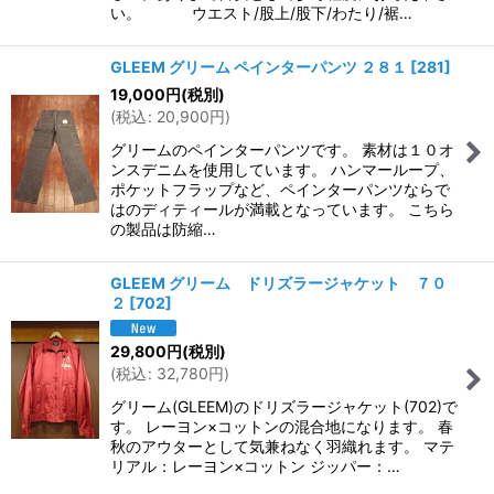
い。 ウエスト/股上/股下/わたり/裾…
GLEEM グリーム ペインターパンツ ２８１
[
281
]
19,000
円
(税別)
(
税込
:
20,900
円
)
グリームのペインターパンツです。 素材は１０オ
ンスデニムを使用しています。 ハンマーループ、
ポケットフラップなど、ペインターパンツならで
はのディティールが満載となっています。 こちら
の製品は防縮…
GLEEM グリーム ドリズラージャケット ７０
２
[
702
]
29,800
円
(税別)
(
税込
:
32,780
円
)
グリーム(GLEEM)のドリズラージャケット(702)で
す。 レーヨン×コットンの混合地になります。 春
秋のアウターとして気兼ねなく羽織れます。 マテ
リアル：レーヨン×コットン ジッパー：…