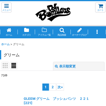
メニュー
カート
ホーム
カテゴリ
アイテム一覧
商品検索
オーナーブログ
ホーム
>
グリーム
グリーム
表示順変更
閉じる
73
件
サブカテゴリ
:
1
2
次
»
表示数
:
GLEEM グリーム ブッシュパンツ ２２１
[
221
]