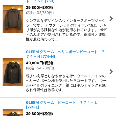
ト ７５３
[
753
]
29,800
円
(税別)
(
税込
:
32,780
円
)
シンプルなデザインのウィンタースポーツジャケ
ットです。 アウターシェルのナイロン地は、シャ
リ感がある独特な生地が使用されています。 ボデ
ィのみボアが使用されているので、保温性と運動
性が兼ね備わって…
GLEEM グリーム ヘリンボーンピーコート ７
７４－Ｈ
[
774-H
]
49,800
円
(税別)
(
税込
:
54,780
円
)
程よい肉厚としなやかさを持つウールメルトンの
へりーんボーン地を使用したＰコートです。 ウー
ルパイルのライニング、袖にはキルティングも施
され保温性は抜群です。
GLEEM グリーム ピーコート ７７４－Ｌ
[
774-L
]
39,800
円
(税別)