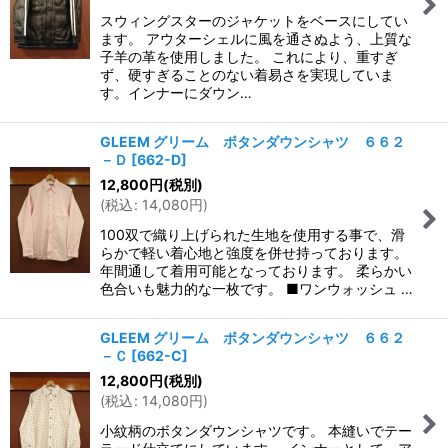
スウィングスターのジャケットをベースにしてい
ます。 アウターシェルに風を通さぬよう、上質な
子羊の革を使用しました。 これにより、重すぎ
ず、硬すぎることのない着易さを実現していま
す。インナーにダウン…
GLEEM グリーム ボタンダウンシャツ ６６２
－Ｄ
[
662-D
]
12,800
円
(税別)
(
税込
:
14,080
円
)
100双で織り上げられた生地を使用する事で、滑
らかで軽い着心地と強度を併せ持っております。
年間通して着用可能となっております。 柔らかい
色合いも魅力的な一枚です。 ■ワンウォッシュ …
GLEEM グリーム ボタンダウンシャツ ６６２
－Ｃ
[
662-C
]
12,800
円
(税別)
(
税込
:
14,080
円
)
小紋柄のボタンダウンシャツです。 本縫いでテー