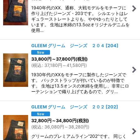
1940年代のXX、通称、大戦モデルをモチーフに
作り上げたジーンズ・203です。 シルエットはレ
ギュラーストレートよりも、ややゆったりとして
います。 生地は米綿の13.5ozオリジナルデニムを
使用…
GLEEM グリーム ジーンズ ２０４
[
204
]
33,800
円
～37,800
円
(税別)
(
税込
:
37,180
円
～41,580
円
)
1930年代のXXをモチーフに製作したジーンズで
す。 バックストラップが付いているのが特徴で
す。 生地は13.5オンスの米綿を使用し、非常にロ
ーテンションで織り上げてあるので、グリ…
GLEEM グリーム ジーンズ ２０２
[
202
]
32,800
円
～34,800
円
(税別)
(
税込
:
36,080
円
～38,280
円
)
グリームのプレミアムライン“202”です。 同じく