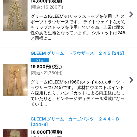
14,800
円
(税別)
(
税込
:
16,280
円
)
グリーム(GLEEM)のリップストップを使用したス
ポーツトラウザースです。 ライトウェイトながら
もリップストップを使用している為、非常に耐久
性のある生地となっています。 シルエットは245
と同様に…
GLEEM グリーム トラウザース ２４５
[
245
]
19,800
円
(税別)
(
税込
:
21,780
円
)
グリーム(GLEEM)の1960sスタイルのスポーツト
ラウザース(245)です。 素材にウエストポイント
を採用したり、ハンドカットによる両玉縁になっ
ていたりと、ビンテージディティール満載になっ
ていま…
GLEEM グリーム カーゴパンツ ２４４－Ｂ
[
244-B
]
16,000
円
(税別)