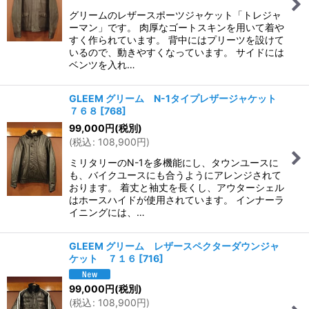
グリームのレザースポーツジャケット「トレジャ
ーマン」です。 肉厚なゴートスキンを用いて着や
すく作られています。 背中にはプリーツを設けて
いるので、動きやすくなっています。 サイドには
ベンツを入れ…
GLEEM グリーム N-1タイプレザージャケット
７６８
[
768
]
99,000
円
(税別)
(
税込
:
108,900
円
)
ミリタリーのN-1を多機能にし、タウンユースに
も、バイクユースにも合うようにアレンジされて
おります。 着丈と袖丈を長くし、アウターシェル
はホースハイドが使用されています。 インナーラ
イニングには、…
GLEEM グリーム レザースペクターダウンジャ
ケット ７１６
[
716
]
99,000
円
(税別)
(
税込
:
108,900
円
)