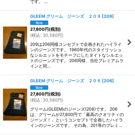
です。 …
GLEEM グリーム ジーンズ ２０９
[
209
]
27,800
円
(税別)
(
税込
:
30,580
円
)
209は206同様コンセプトで企画されたハイライ
ンのジーンズです。 1960年代のスタイリッシュ
なシルエットをモチーフにしたタイトなシルエッ
トのジーンズです。 206同様、当社プレミアムラ
インと同…
GLEEM グリーム ジーンズ ２０６
[
206
]
27,800
円
(税別)
(
税込
:
30,580
円
)
グリーム(GLEEM)のジーンズ(206)です。 206
は、グリームが27,800円で「最高のクオリティの
ジーンズ！」というコンセプトで企画したハイラ
インのジーンズです。 その為、201等のプレミ…