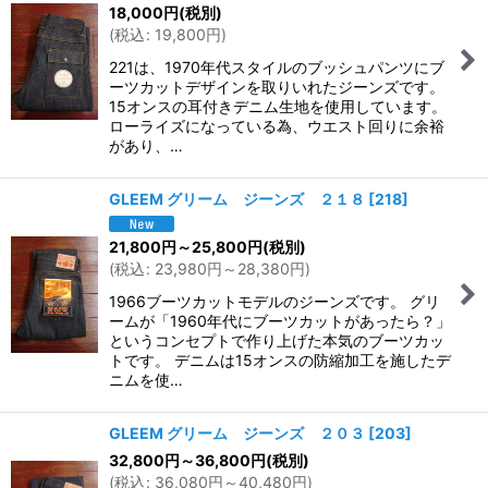
並び順
:
18,000
円
(税別)
(
税込
:
19,800
円
)
絞り込む
221は、1970年代スタイルのブッシュパンツにブ
ーツカットデザインを取りいれたジーンズです。
15オンスの耳付きデニム生地を使用しています。
ローライズになっている為、ウエスト回りに余裕
があり、…
GLEEM グリーム ジーンズ ２１８
[
218
]
21,800
円
～25,800
円
(税別)
(
税込
:
23,980
円
～28,380
円
)
1966ブーツカットモデルのジーンズです。 グリ
ームが「1960年代にブーツカットがあったら？」
というコンセプトで作り上げた本気のブーツカッ
トです。 デニムは15オンスの防縮加工を施したデ
ニムを使…
GLEEM グリーム ジーンズ ２０３
[
203
]
32,800
円
～36,800
円
(税別)
(
税込
:
36,080
円
～40,480
円
)