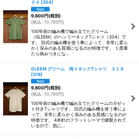
０４
[
304
]
9,800
円
(税別)
(
税込
:
10,780
円
)
100年前の編み機で編み立てたグリーム
（GLEEM）のヘンリーネックTシャツ（304）で
す。 旧式の編み機を使う事によって、非常に柔ら
かく深みのある質感になるのが特徴です。 １度着
たら病みつきにな…
GLEEM グリーム 両ＶネックTシャツ ３１８
[
318
]
9,800
円
(税別)
(
税込
:
10,780
円
)
100年前の編み機で編み立てたグリームのガゼッ
ト付きTシャツです。 旧式の編み機を使う事によ
って、非常に柔らかく深みのある質感になるのが
特徴です。 4本針のフラットシーマで縫製されて
いるので、肌に…