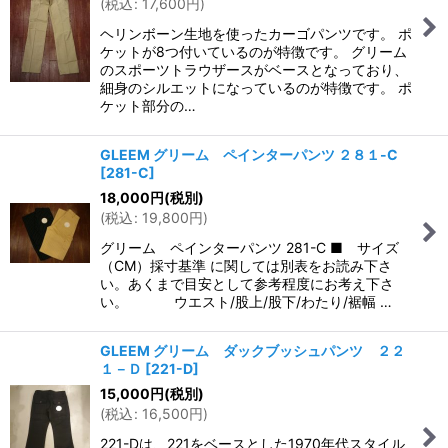
(
税込
:
17,600
円
)
ヘリンボーン生地を使ったカーゴパンツです。 ポ
ケットが8つ付いているのが特徴です。 グリーム
のスポーツトラウザースがベースとなっており、
細身のシルエットになっているのが特徴です。 ポ
ケット部分の…
GLEEM グリーム ペインターパンツ ２８１-C
[
281-C
]
18,000
円
(税別)
(
税込
:
19,800
円
)
グリーム ペインターパンツ 281-C ■ サイズ
（CM）採寸基準 に関しては別表をお読み下さ
い。あくまで目安として参考程度にお考え下さ
い。 ウエスト/股上/股下/わたり/裾幅 …
GLEEM グリーム ダックブッシュパンツ ２２
１－Ｄ
[
221-D
]
15,000
円
(税別)
(
税込
:
16,500
円
)
221-Dは、221をベースとした1970年代スタイル