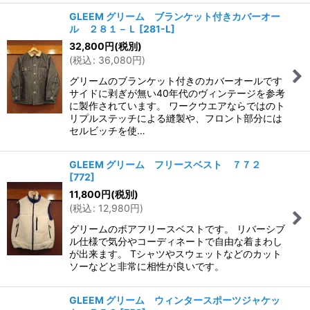
GLEEM グリーム ブランケット付きカバーオー
ル ２８１－Ｌ
[
281-L
]
32,800
円
(税別)
(
税込
:
36,080
円
)
グリームのブランケット付きのカバーオールです
サイドに剥ぎが無い40年代のヴィンテージを参考
に製作されています。 ワークウエアならではのト
リプルステッチによる縫製や、フロント部分には
セルビッチを使…
GLEEM グリーム フリースベスト ７７２
[
772
]
11,800
円
(税別)
(
税込
:
12,980
円
)
グリームのボアフリースベストです。 リバーシブ
ル仕様で気分やコーディネートで自由な着まわし
が出来ます。 Tシャツやスウェットなどのカット
ソーなどと非常に相性が良いです。
GLEEM グリーム ウィンタースポーツジャケッ