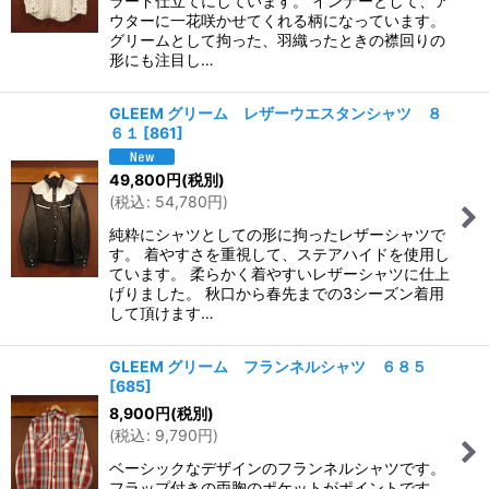
ラード仕立てにしています。 インナーとして、ア
ウターに一花咲かせてくれる柄になっています。
グリームとして拘った、羽織ったときの襟回りの
形にも注目し…
GLEEM グリーム レザーウエスタンシャツ ８
６１
[
861
]
49,800
円
(税別)
(
税込
:
54,780
円
)
純粋にシャツとしての形に拘ったレザーシャツで
す。 着やすさを重視して、ステアハイドを使用し
ています。 柔らかく着やすいレザーシャツに仕上
げりました。 秋口から春先までの3シーズン着用
して頂けます…
GLEEM グリーム フランネルシャツ ６８５
[
685
]
8,900
円
(税別)
(
税込
:
9,790
円
)
ベーシックなデザインのフランネルシャツです。
フラップ付きの両胸のポケットがポイントです。