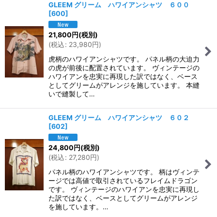
GLEEM グリーム ハワイアンシャツ ６００
[
600
]
21,800
円
(税別)
(
税込
:
23,980
円
)
虎柄のハワイアンシャツです。 パネル柄の大迫力
の虎が前後に配置されています。 ヴィンテージの
ハワイアンを忠実に再現した訳ではなく、ベース
としてグリームがアレンジを施しています。 本縫
いで縫製して…
GLEEM グリーム ハワイアンシャツ ６０２
[
602
]
24,800
円
(税別)
(
税込
:
27,280
円
)
パネル柄のハワイアンシャツです。 柄はヴィンテ
ージでは高値で取引されているフレイムドラゴン
です。 ヴィンテージのハワイアンを忠実に再現し
た訳ではなく、ベースとしてグリームがアレンジ
を施しています。…