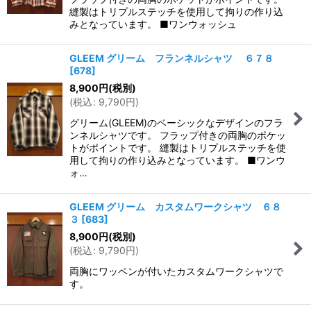
縫製はトリプルステッチを使用して拘りの作り込
みとなっています。 ■ワンウォッシュ
GLEEM グリーム フランネルシャツ ６７８
[
678
]
8,900
円
(税別)
(
税込
:
9,790
円
)
グリーム(GLEEM)のベーシックなデザインのフラ
ンネルシャツです。 フラップ付きの両胸のポケッ
トがポイントです。 縫製はトリプルステッチを使
用して拘りの作り込みとなっています。 ■ワンウ
ォ…
GLEEM グリーム カスタムワークシャツ ６８
３
[
683
]
8,900
円
(税別)
(
税込
:
9,790
円
)
両胸にワッペンが付いたカスタムワークシャツで
す。