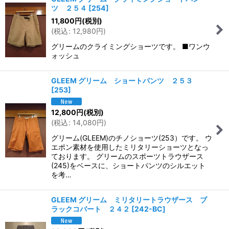
ツ ２５４
[
254
]
11,800
円
(税別)
(
税込
:
12,980
円
)
グリームのクライミングショーツです。 ■ワンウ
ォッシュ
GLEEM グリーム ショートパンツ ２５３
[
253
]
12,800
円
(税別)
(
税込
:
14,080
円
)
グリーム(GLEEM)のチノショーツ(253）です。 ウ
エポン素材を使用したミリタリーショーツとなっ
ております。 グリームのスポーツトラウザース
(245)をベースに、ショートパンツのシルエット
を考…
GLEEM グリーム ミリタリートラウザース ブ
ラックコバート ２４２
[
242-BC
]