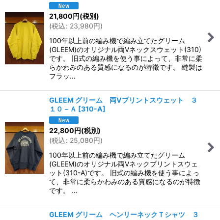
21,800
円
(税別)
(
税込
:
23,980
円
)
100年以上前の編み機で編み立てたグリーム
(GLEEM)のオリジナル両Vネックスウェット(310)
です。 旧式の編み機を使う事によって、非常に柔
らかわみのある質感になるのが特徴です。 縫製は
フラッ…
GLEEM グリーム 両Vプリントスウェット ３
１０－Ａ
[
310-A
]
22,800
円
(税別)
(
税込
:
25,080
円
)
100年以上前の編み機で編み立てたグリーム
(GLEEM)のオリジナル両Vネックプリントスウェ
ット(310-A)です。 旧式の編み機を使う事によっ
て、非常に柔らかわみのある質感になるのが特徴
です。 …
GLEEM グリーム ヘンリーネックＴシャツ ３