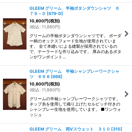
GLEEM グリーム 半袖ボタンダウンシャツ ６
７９－Ｄ
[
679-D
]
10,800
円
(税別)
(
税込
:
11,880
円
)
グリームの半袖ボタンダウンシャツです。 ボーダ
ー柄のオックスフォード生地が使用されていま
す。 全て本縫いによる縫製が採用されているの
で、テーラードな作り込みです。 厚みのあるボタ
ンがワンポイント…
GLEEM グリーム 半袖シャンブレーワークシャ
ツ ６６８
[
668
]
10,800
円
(税別)
(
税込
:
11,880
円
)
グリームの半袖シャンブレーワークシャツです。
ネップ糸を使用して織り上げたセルビッチ付きの
シャンブレー生地を使用しています。 ■ワンウォ
ッシュ
GLEEM グリーム 両Vスウェット ３１０
[
310
]