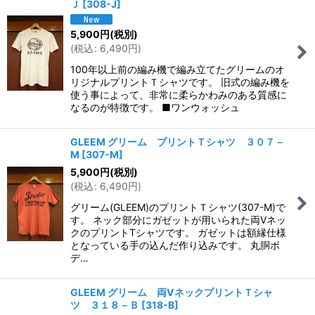
Ｊ
[
308-J
]
5,900
円
(税別)
(
税込
:
6,490
円
)
100年以上前の編み機で編み立てたグリームのオ
リジナルプリントＴシャツです。 旧式の編み機を
使う事によって、非常に柔らかわみのある質感に
なるのが特徴です。 ■ワンウォッシュ
GLEEM グリーム プリントＴシャツ ３０７－
M
[
307-M
]
5,900
円
(税別)
(
税込
:
6,490
円
)
グリーム(GLEEM)のプリントＴシャツ(307-M)で
す。 ネック部分にガゼットが用いられた両Vネッ
クのプリントTシャツです。 ガゼットは額縁仕様
となっている手の込んだ作り込みです。 丸胴ボ
デ…
GLEEM グリーム 両VネックプリントＴシャ
ツ ３１８－Ｂ
[
318-B
]