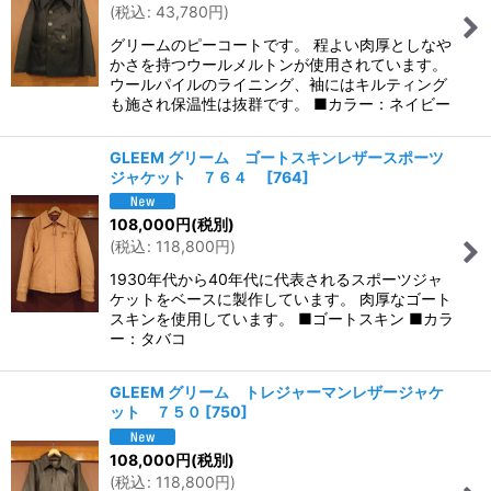
(
税込
:
43,780
円
)
グリームのピーコートです。 程よい肉厚としなや
かさを持つウールメルトンが使用されています。
ウールパイルのライニング、袖にはキルティング
も施され保温性は抜群です。 ■カラー：ネイビー
GLEEM グリーム ゴートスキンレザースポーツ
ジャケット ７６４
[
764
]
108,000
円
(税別)
(
税込
:
118,800
円
)
1930年代から40年代に代表されるスポーツジャ
ケットをベースに製作しています。 肉厚なゴート
スキンを使用しています。 ■ゴートスキン ■カラ
ー：タバコ
GLEEM グリーム トレジャーマンレザージャケ
ット ７５０
[
750
]
108,000
円
(税別)
(
税込
:
118,800
円
)