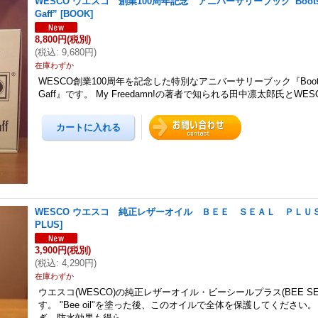
WESCO ウエスコ 創業100周年記念 アニバーサリーブック“Boots that
Gaff”
[
BOOK
]
8,800円
(税別)
(
税込
:
9,680円
)
在庫わずか
WESCO創業100周年を記念した特別なアニバーサリーブック『Boots that
Gaff』です。 My Freedamn!の著者で知られる田中凛太郎氏とWESC
WESCO ウエスコ 純正レザーオイル ＢＥＥ ＳＥＡＬ ＰＬＵ
PLUS
]
3,900円
(税別)
(
税込
:
4,290円
)
在庫わずか
ウエスコ(WESCO)の純正レザーオイル・ビーシールプラス(BEE SEA
す。 "Bee oil"を塗った後、このオイルで全体を保護してください
ぎ、防水効果も得ら…