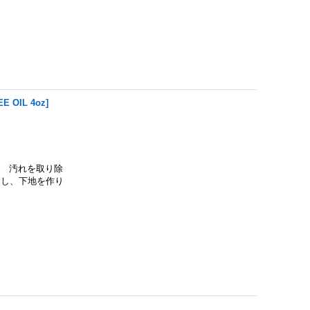
EE OIL 4oz
]
す。 汚れを取り除
浸透し、下地を作り