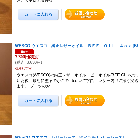
WESCO ウエスコ 純正レザーオイル ＢＥＥ ＯＩＬ ４ｏｚ
[
B
3,300円
(税別)
(
税込
:
3,630円
)
在庫わずか
ウエスコ(WESCO)の純正レザーオイル・ビーオイル(BEE OIL)で
いた後、最初に塗るのがこの"Bee Oil"です。 レザー内部に深く
ます。 ブーツのお…
WESCO ウエスコ レザーレース 84インチ
[
レザーレース
]