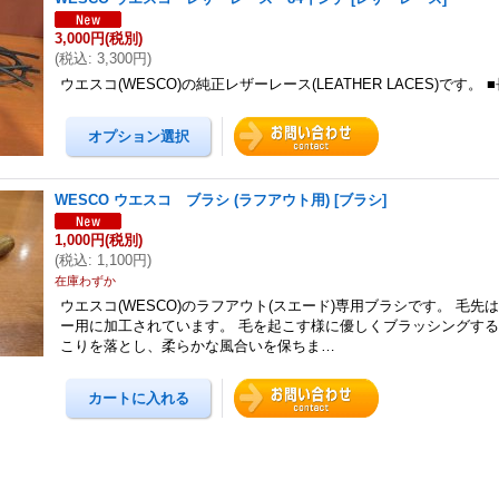
3,000円
(税別)
(
税込
:
3,300円
)
ウエスコ(WESCO)の純正レザーレース(LEATHER LACES)です。 
WESCO ウエスコ ブラシ (ラフアウト用)
[
ブラシ
]
1,000円
(税別)
(
税込
:
1,100円
)
在庫わずか
ウエスコ(WESCO)のラフアウト(スエード)専用ブラシです。 毛先
ー用に加工されています。 毛を起こす様に優しくブラッシングす
こりを落とし、柔らかな風合いを保ちま…