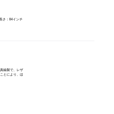
■長さ：84インチ
は真鍮製で、レザ
ることにより、ほ