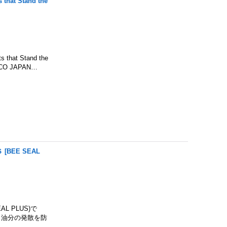
 Stand the
 Stand the
O JAPAN…
Ｓ
[
BEE SEAL
L PLUS)で
。 油分の発散を防