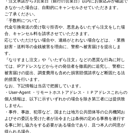
・注文承諾から3営業日（銀行の営業日）以内にお振込みが確認で
きなかった場合は、自動的にキャンセルさせていただきます。
ご了承ください。
「手数料について」
代金引換発送の受け取り拒否や、悪意あるいたずら注文をした場
合、キャンセル料を請求させていただきます。
応じていただけない場合や、連絡がとれない場合などは、・業務
妨害・送料等の金銭被害を理由に、警察へ被害届けを提出しま
す。
『なりすまし注文』や『いたずら注文』などの悪質な行為に対し
ては、IPアドレスなどからその発信者を徹底的に追究し、警察に
被害届けの提出、調査費用も含めた損害賠償請求など断固たる法
的措置を行います。
なお、下記情報は当店で把握しています。
・User-Agent ・リモートホストアドレス・ＩＰアドレスこれらの
個人情報は、以下に示すいずれかの場合を除き第三者には提供致
しません。
・事件、事故、犯罪など、国または地方公共団体等の公共機関お
よびその委託を受けた者が法令または条例の定める事務を遂行す
る事に対し協力をする必要がある場合であり、且つ本人の同意が
得られる場合。