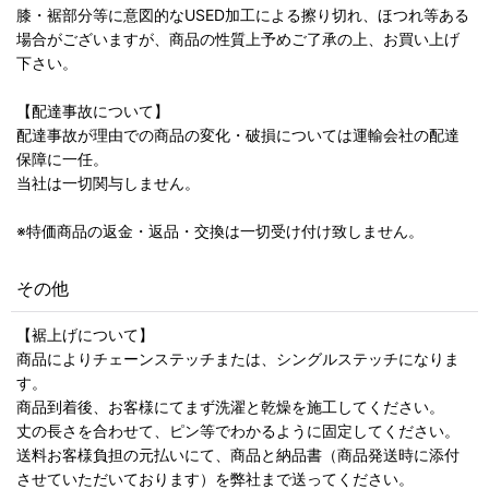
膝・裾部分等に意図的なUSED加工による擦り切れ、ほつれ等ある
場合がございますが、商品の性質上予めご了承の上、お買い上げ
下さい。
【配達事故について】
配達事故が理由での商品の変化・破損については運輸会社の配達
保障に一任。
当社は一切関与しません。
※特価商品の返金・返品・交換は一切受け付け致しません。
その他
【裾上げについて】
商品によりチェーンステッチまたは、シングルステッチになりま
す。
商品到着後、お客様にてまず洗濯と乾燥を施工してください。
丈の長さを合わせて、ピン等でわかるように固定してください。
送料お客様負担の元払いにて、商品と納品書（商品発送時に添付
させていただいております）を弊社まで送ってください。