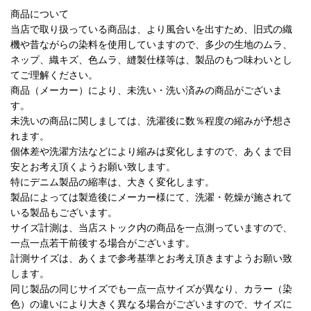
商品について
当店で取り扱っている商品は、より風合いを出すため、旧式の織
機や昔ながらの染料を使用していますので、多少の生地のムラ、
ネップ、織キズ、色ムラ、縫製仕様等は、製品のもつ味わいとし
てご理解ください。
商品（メーカー）により、未洗い・洗い済みの商品がございま
す。
未洗いの商品に関しましては、洗濯後に数％程度の縮みが予想さ
れます。
個体差や洗濯方法などにより縮みは変化しますので、あくまで目
安とお考え頂くようお願い致します。
特にデニム製品の縮率は、大きく変化します。
製品によっては製造後にメーカー様にて、洗濯・乾燥が施されて
いる製品もございます。
サイズ計測は、当店ストック内の商品を一点測っていますので、
一点一点若干前後する場合がございます。
計測サイズは、あくまで参考基準とお考え頂きますようお願い致
します。
同じ製品の同じサイズでも一点一点サイズが異なり、カラー（染
色）の違いにより大きく異なる場合がございますので、サイズに