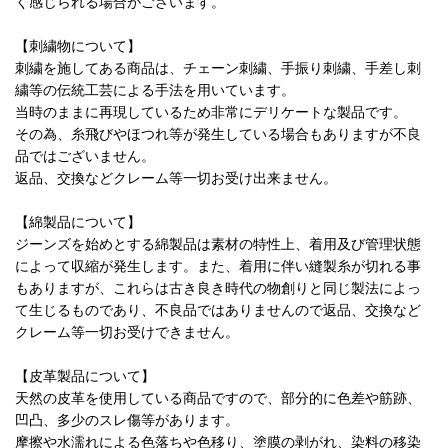
く感じられる場合がございます。
【刺繍物について】
刺繍を施してある商品は、チェーン刺繍、手振り刺繍、手差し刺
繍等の伝統工芸による手法を用いています。
当時のままに再現しているため非常にデリケートな製品です。
その為、糸飛びやほつれ等が発生している場合もありますが不良
品ではございません。
返品、交換などクレーム等一切お受け出来ません。
【綿製品について】
ジーンズを始めとする綿製品は素材の特性上、着用及び管理状態
によって収縮が発生します。また、着用に伴い縫製糸が切れる事
もありますが、これらは古き良き時代の物創りと同じ製法によっ
て生じるものであり、不良品ではありませんので返品、交換など
クレーム等一切お受けできません。
【皮革製品について】
天然の皮革を使用している商品ですので、部分的に色差や筋跡、
凹凸、多少のスレ傷等があります。
摩擦や水濡れによる色落ちや色移り、塗膜の剥がれ、染料の移染