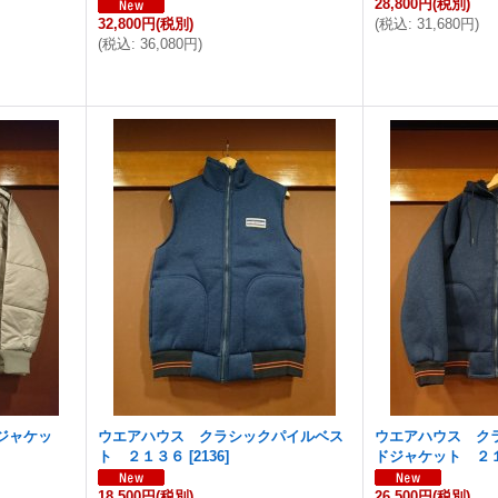
28,800円
(税別)
32,800円
(税別)
(
税込
:
31,680円
)
(
税込
:
36,080円
)
ジャケッ
ウエアハウス クラシックパイルベス
ウエアハウス ク
ト ２１３６
[
2136
]
ドジャケット ２
18,500円
(税別)
26,500円
(税別)