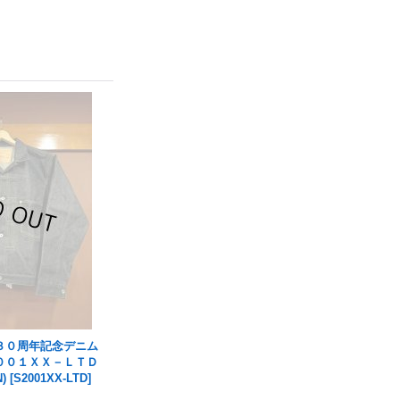
０周年記念デニム
００１ＸＸ－ＬＴＤ
N)
[
S2001XX-LTD
]