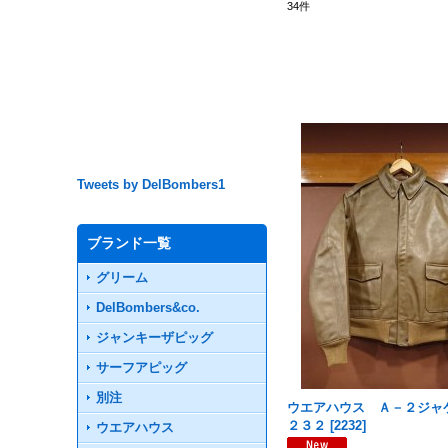
34
件
Tweets by DelBombers1
ブランド一覧
グリーム
DelBombers&co.
ジャンキーザピッグ
サーフアピッグ
別注
ウエアハウス Ａ－２ジャ
２３２
[
2232
]
ウエアハウス