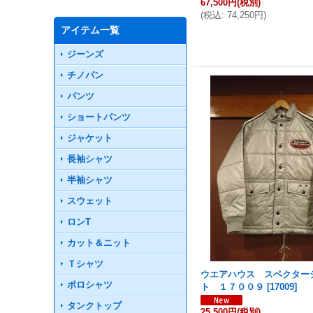
67,500円
(税別)
(
税込
:
74,250円
)
アイテム一覧
ジーンズ
チノパン
パンツ
ショートパンツ
ジャケット
長袖シャツ
半袖シャツ
スウェット
ロンT
カット＆ニット
Ｔシャツ
ウエアハウス スペクター
ポロシャツ
ト １７００９
[
17009
]
タンクトップ
25,500円
(税別)