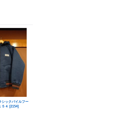
ラシックパイルフー
１５４
[
2154
]