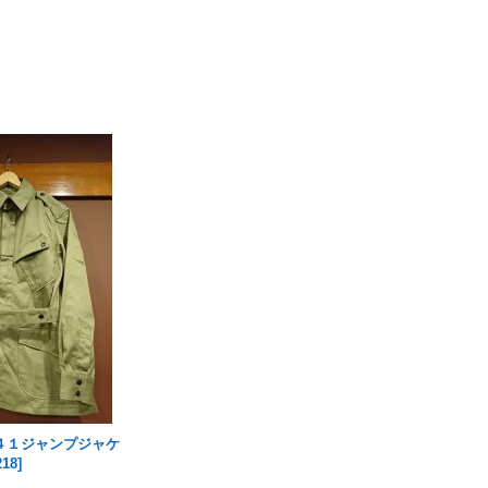
４１ジャンプジャケ
218
]