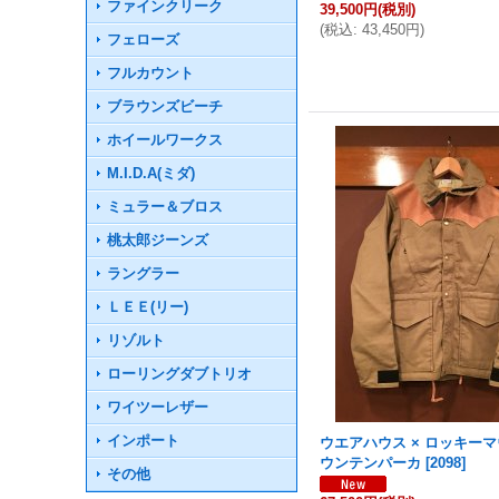
ファインクリーク
39,500円
(税別)
(
税込
:
43,450円
)
フェローズ
フルカウント
ブラウンズビーチ
ホイールワークス
M.I.D.A(ミダ)
ミュラー＆ブロス
桃太郎ジーンズ
ラングラー
ＬＥＥ(リー)
リゾルト
ローリングダブトリオ
ワイツーレザー
インポート
ウエアハウス × ロッキーマ
ウンテンパーカ
[
2098
]
その他