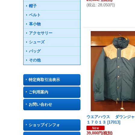
(
税込
:
28,050円
)
帽子
ベルト
革小物
アクセサリー
シューズ
バッグ
その他
特定商取引法表示
ご利用案内
お問い合わせ
ウエアハウス ダウンジ
１７０１３
[
17013
]
ショップインフォ
39,000円
(税別)