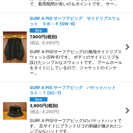
で、着用期間が長いのもポイントです。 サー…
SURF A PIG サーフアピッグ サイドリブスウェ
ット ＳＷ－６
[
SW-6
]
7,900
円
(税別)
(
税込
:
8,690
円
)
SURF A PIG(サーフアピッグ)の無地サイドリブス
ウェット(SW-6)です。 ボディのサイドにリブを
設けたシンプルなスウェットです。 アームホール
をタイトにしているので、ジャケットのインナ
ー…
SURF A PIG サーフアピッグ バケットハット
ＳＣ－７
[
SC-7
]
3,900
円
(税別)
(
税込
:
4,290
円
)
SURF A PIG(サーフアピッグ)のバケットハットで
す。 左サイドにブランドロゴの刺繍が施されたシ
ンプルなハットです。