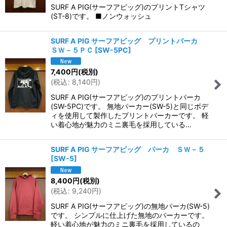
SURF A PIG(サーフアピッグ)のプリントTシャツ
(ST-8)です。 ■ノンウォッシュ
SURF A PIG サーフアピッグ プリントパーカ
ＳＷ－５ＰＣ
[
SW-5PC
]
7,400
円
(税別)
(
税込
:
8,140
円
)
SURF A PIG(サーフアピッグ)のプリントパーカ
(SW-5PC)です。 無地パーカー(SW-5)と同じボデ
ィを使用して製作したプリントパーカーです。 軽
い着心地が魅力のミニ裏毛を採用している…
SURF A PIG サーフアピッグ パーカ ＳＷ－５
[
SW-5
]
8,400
円
(税別)
(
税込
:
9,240
円
)
SURF A PIG(サーフアピッグ)の無地パーカ(SW-5)
です。 シンプルに仕上げた無地のパーカーです。
軽い着心地が魅力のミニ裏毛を採用しているの