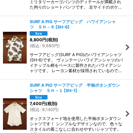
ミリタリーカーゴパンツのディテールが満載され
た拘りのショートパンツです。 左サイドのポケ…
SURF A PIG サーフアピッグ ハワイアンシャ
ツ ＳＨ－６
[
SH-6
]
8,800
円
(税別)
(
税込
:
9,680
円
)
サーフアピッグ(SURF A PIG)のハワイアンシャツ
(SH-6)です。 ヴィンテージハワイアンシャツのパ
イナップル柄をベースに製作されたハワイアンシ
ャツです。 レーヨン素材が採用されているので…
SURF A PIG サーフアピッグ 半袖ボタンダウン
シャツ ＳＨ－１
[
SH-1
]
7,400
円
(税別)
(
税込
:
8,140
円
)
オックスフォード地を使用した半袖ボタンダウン
シャツです！ シンプルなデザインなので、色々な
スタイルの着こなしに合わせやすいシャツです。