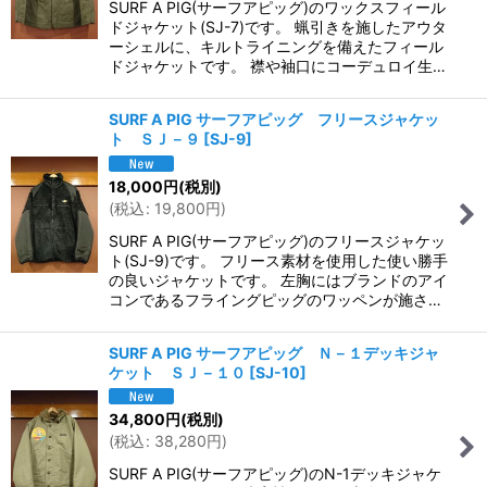
SURF A PIG(サーフアピッグ)のワックスフィール
ドジャケット(SJ-7)です。 蝋引きを施したアウタ
ーシェルに、キルトライニングを備えたフィール
ドジャケットです。 襟や袖口にコーデュロイ生…
SURF A PIG サーフアピッグ フリースジャケッ
ト ＳＪ－９
[
SJ-9
]
18,000
円
(税別)
(
税込
:
19,800
円
)
SURF A PIG(サーフアピッグ)のフリースジャケッ
ト(SJ-9)です。 フリース素材を使用した使い勝手
の良いジャケットです。 左胸にはブランドのアイ
コンであるフライングピッグのワッペンが施さ…
SURF A PIG サーフアピッグ Ｎ－１デッキジャ
ケット ＳＪ－１０
[
SJ-10
]
34,800
円
(税別)
(
税込
:
38,280
円
)
SURF A PIG(サーフアピッグ)のN-1デッキジャケ