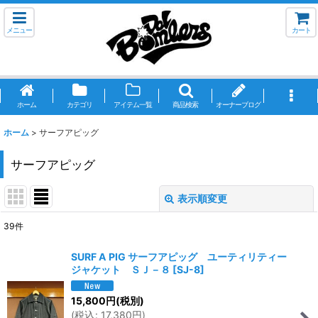
メニュー
カート
ホーム
カテゴリ
アイテム一覧
商品検索
オーナーブログ
ホーム
>
サーフアピッグ
サーフアピッグ
表示順変更
閉じる
39
件
サブカテゴリ
:
SURF A PIG サーフアピッグ ユーティリティー
ジャケット ＳＪ－８
[
SJ-8
]
表示数
:
15,800
円
(税別)
(
税込
:
17,380
円
)