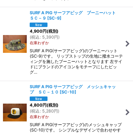
SURF A PIG サーフアピッグ ブーニーハット
ＳＣ－９
[
SC-9
]
4,900
円
(税別)
(
税込
:
5,390
円
)
在庫わずか
SURF A PIG(サーフアピッグ)のブーニーハット
(SC-9)です。 リップストップの生地に撥水コーテ
ィングを施したブーニーハットとなります 左サイ
ドにブランドのアイコンをモチーフにしたピッ
グ…
SURF A PIG サーフアピッグ メッシュキャッ
プ ＳＣ－１０
[
SC-10
]
4,800
円
(税別)
(
税込
:
5,280
円
)
在庫わずか
SURF A PIG(サーフアピッグ)のメッシュキャップ
(SC-10)です。 シンプルなデザインで合わせやす