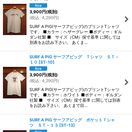
3,900
円
(税別)
(
税込
:
4,290
円
)
SURF A PIG(サーフアピッグ)のプリントTシャツ
です。 ■カラー：ヘザーグレー ■ボディー：ギル
ダン社製 ■ サイズ（CM）採寸基準 に関しては
別表をお読み下さい。 あくま…
SURF A PIG サーフアピッグ Ｔシャツ ＳＴ－
１０
[
ST-10
]
3,900
円
(税別)
(
税込
:
4,290
円
)
SURF A PIG(サーフアピッグ)のプリントTシャツ
です。 ■カラー：ホワイト ■ボディー：ギルダン
社製 ■ サイズ（CM）採寸基準 に関しては別表
をお読み下さい。 あくまで目…
SURF A PIG サーフアピッグ ポケットＴシャ
ツ ＳＴ－１３
[
ST-13
]