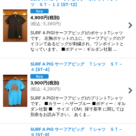
ツ ＳＴ－１２
[
ST-12
]
4,900
円
(税別)
(
税込
:
5,390
円
)
SURF A PIG(サーフアピッグ)のポケットTシャツ
です。 左胸ポケットの上に、サーフアピッグのア
イコンであるピッグが刺繍され、ワンポイントと
なっています。 ■ボディー：ギルダン社製 …
SURF A PIG サーフアピッグ Ｔシャツ ＳＴ－
４
[
ST-4
]
3,900
円
(税別)
(
税込
:
4,290
円
)
SURF A PIG(サーフアピッグ)のプリントTシャツ
です。 ■カラー：ヘザーブルー ■ボディー：ギル
ダン社製 ■ サイズ（CM）採寸基準 に関しては
別表をお読み下さい。 あくま…
SURF A PIG サーフアピッグ Ｔシャツ ＳＴ－
９
[
ST-9
]