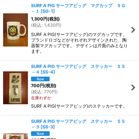
SURF A PIG サーフアピッグ マグカップ ＳＧ
－１
[
SG-1
]
1,300
円
(税別)
(
税込
:
1,430
円
)
SURF A PIG(サーフアピッグ)のマグカップです。
ブランドロゴなどがそれぞれデザインされた、陶
器製マグカップです。 デザインは片面のみとなり
ます。
SURF A PIG サーフアピッグ ステッカー ＳＳ
－４
[
SS-4
]
700
円
(税別)
(
税込
:
770
円
)
在庫わずか
SURF A PIG(サーフアピッグ)のステッカーです。
SURF A PIG サーフアピッグ ステッカー ＳＳ
－３
[
SS-3
]