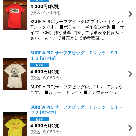
4,300
円
(税別)
(
税込
:
4,730
円
)
SURF A PIG(サーフアピッグ)のプリントポケット
Tシャツです。 ■ボディー：ギルダン社製 ■ サ
イズ（CM）採寸基準 に関しては別表をお読み下
さい。 あくまで目安として参考程度に…
SURF A PIG サーフアピッグ Ｔシャツ ＳＴ－
１６
[
ST-16
]
4,600
円
(税別)
(
税込
:
5,060
円
)
SURF A PIG(サーフアピッグ)のプリントTシャツ
です。 ■カラー：ホワイト ■ノンウォッシュ
SURF A PIG サーフアピッグ Ｔシャツ ＳＴ－
２２
[
ST-22
]
4,600
円
(税別)
(
税込
:
5,060
円
)