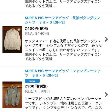
左胸ポケットの上に、サーフアピッグのアイコン
であるブタが刺繍…
SURF A PIG サーフアピッグ 長袖ボタンダウン
シャツ ＳＨ－３
[
SH-3
]
7,400
円
(税別)
(
税込
:
8,140
円
)
オックスフォード地を使用した長袖ボタンダウン
シャツです！ シンプルなデザインなので、色々な
スタイルの着こなしに合わせやすいシャツです。
左胸ポケットの上に、サーフアピッグのアイコン
であるブタが刺繍…
SURF A PIG サーフアピッグ シャンブレーシャ
ツ ＳＨ－５
[
SH-5
]
7,900
円
(税別)
(
税込
:
8,690
円
)
サーフアピッグ(SURF A PIG)のシャンブレーシャ
ツです。 シャンブレー地を使用した長袖ワークシ
ャツです。 シンプルなデザインなので、色々なス