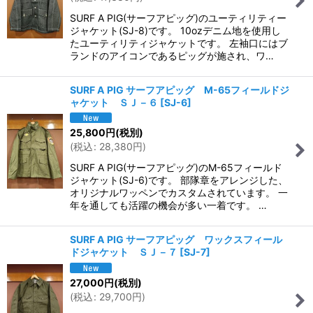
並び順
:
SURF A PIG(サーフアピッグ)のユーティリティー
ジャケット(SJ-8)です。 10ozデニム地を使用し
絞り込む
たユーティリティジャケットです。 左袖口にはブ
ランドのアイコンであるピッグが施され、ワ…
SURF A PIG サーフアピッグ M-65フィールドジ
ャケット ＳＪ－６
[
SJ-6
]
25,800
円
(税別)
(
税込
:
28,380
円
)
SURF A PIG(サーフアピッグ)のM-65フィールド
ジャケット(SJ-6)です。 部隊章をアレンジした、
オリジナルワッペンでカスタムされています。 一
年を通しても活躍の機会が多い一着です。 …
SURF A PIG サーフアピッグ ワックスフィール
ドジャケット ＳＪ－７
[
SJ-7
]
27,000
円
(税別)
(
税込
:
29,700
円
)