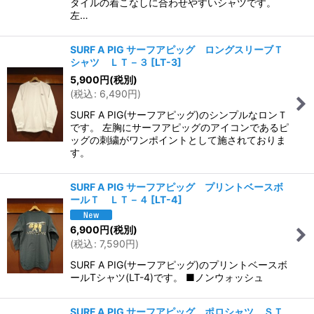
タイルの着こなしに合わせやすいシャツです。
左…
SURF A PIG サーフアピッグ ロングスリーブＴ
シャツ ＬＴ－３
[
LT-3
]
5,900
円
(税別)
(
税込
:
6,490
円
)
SURF A PIG(サーフアピッグ)のシンプルなロンＴ
です。 左胸にサーフアピッグのアイコンであるピ
ッグの刺繍がワンポイントとして施されておりま
す。
SURF A PIG サーフアピッグ プリントベースボ
ールＴ ＬＴ－４
[
LT-4
]
6,900
円
(税別)
(
税込
:
7,590
円
)
SURF A PIG(サーフアピッグ)のプリントベースボ
ールTシャツ(LT-4)です。 ■ノンウォッシュ
SURF A PIG サーフアピッグ ポロシャツ ＳＴ