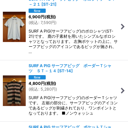
－２１
[
ST-21
]
6,900
円
(税別)
(
税込
:
7,590
円
)
SURF A PIG(サーフアピッグ)のポロシャツ(ST-
21)です。 鹿の子素材を用いたシンプルなポロシ
ャツとなっております。 左胸ポケットの上に、サ
ーフアピッグのアイコンであるピッグが施され、
…
SURF A PIG サーフアピッグ ボーダーＴシャ
ツ ＳＴ－１４
[
ST-14
]
4,800
円
(税別)
(
税込
:
5,280
円
)
SURF A PIG(サーフアピッグ)のボーダーＴシャツ
です。 左裾の部分に、サーフアピッグのアイコン
であるピッグが刺繍されており、ワンポイントと
なっております。 ■ノンウォッシュ
SURF A PIG サーフアピッグ ポケットＴシャ