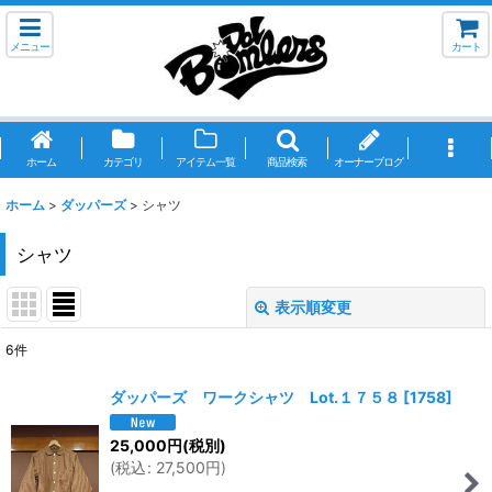
メニュー
カート
ホーム
カテゴリ
アイテム一覧
商品検索
オーナーブログ
ホーム
>
ダッパーズ
>
シャツ
シャツ
表示順変更
閉じる
6
件
表示数
:
ダッパーズ ワークシャツ Lot.１７５８
[
1758
]
並び順
:
25,000
円
(税別)
(
税込
:
27,500
円
)
絞り込む