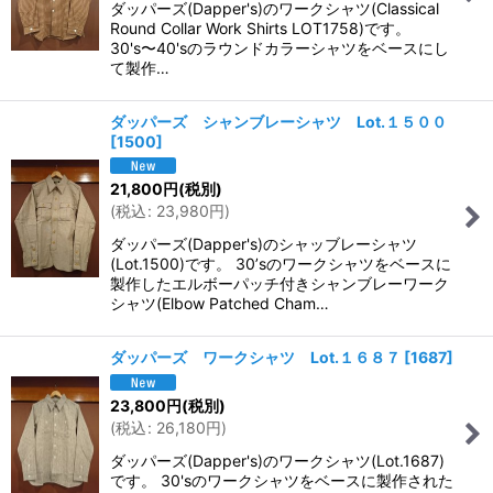
ダッパーズ(Dapper's)のワークシャツ(Classical
Round Collar Work Shirts LOT1758)です。
30's〜40'sのラウンドカラーシャツをベースにし
て製作…
ダッパーズ シャンブレーシャツ Lot.１５００
[
1500
]
21,800
円
(税別)
(
税込
:
23,980
円
)
ダッパーズ(Dapper's)のシャッブレーシャツ
(Lot.1500)です。 30’sのワークシャツをベースに
製作したエルボーパッチ付きシャンブレーワーク
シャツ(Elbow Patched Cham…
ダッパーズ ワークシャツ Lot.１６８７
[
1687
]
23,800
円
(税別)
(
税込
:
26,180
円
)
ダッパーズ(Dapper's)のワークシャツ(Lot.1687)
です。 30'sのワークシャツをベースに製作された