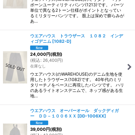
ボーンユーティリティパンツ(1213)です。 パーツ
単位で異なる2トーン仕様がポイントとなってい
るミリタリーパンツです。 股上は深めで膨らみが
あ…
ウエアハウス トラウザース １０８２ インデ
ィゴデニム
[
1082-D
]
24,000
円
(税別)
(
税込
:
26,400
円
)
在庫なし
ウエアハウス(のWAREHOUSE)のデニム生地を使
用したトラウザース(1082)です。 40年代のミリ
タリーチノをベースに再現したパンツです。 ハリ
のあるライトオンスデニムで、ネップ感がある生
地…
ウエアハウス オーバーオール ダックディガ
ー ＤＤ－１００６ＸＸ
[
DD-1006XX
]
39,000
円
(税別)