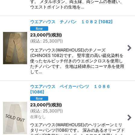
す。 メタルボタン、両玉縁、両シームの巻縫い、
ウエストポイントの生地を…
ウエアハウス チノパン １０８２
[
1082
]
23,000
円
(税別)
(
税込
:
25,300
円
)
ウエアハウス(WAREHOUSE)のチノーズ
(CHINOES 1082)です。 堅牢度の高い硫化染料を
使ったセルビッチ付きのウエポンクロスを使用し
たチノパンです。 生地は経緯糸にコーマ糸を使用
して…
ウエアハウス ベイカーパンツ １０８６
[
1086
]
23,000
円
(税別)
(
税込
:
25,300
円
)
在庫なし
ウエアハウス(WAREHOUSE)のヘリンボーンミリ
タリーパンツ(1086)です。 深みのあるオリーブド