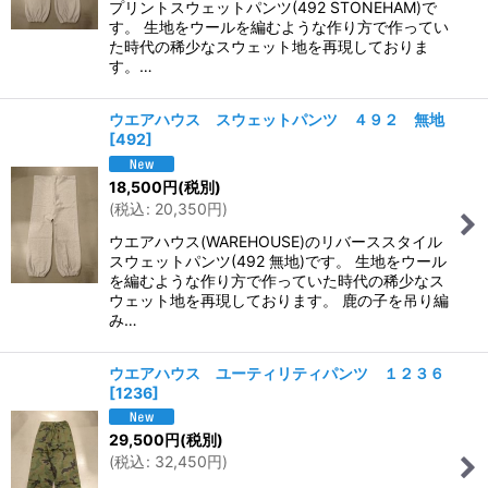
プリントスウェットパンツ(492 STONEHAM)で
す。 生地をウールを編むような作り方で作ってい
た時代の稀少なスウェット地を再現しておりま
す。…
ウエアハウス スウェットパンツ ４９２ 無地
[
492
]
18,500
円
(税別)
(
税込
:
20,350
円
)
ウエアハウス(WAREHOUSE)のリバーススタイル
スウェットパンツ(492 無地)です。 生地をウール
を編むような作り方で作っていた時代の稀少なス
ウェット地を再現しております。 鹿の子を吊り編
み…
ウエアハウス ユーティリティパンツ １２３６
[
1236
]
29,500
円
(税別)
(
税込
:
32,450
円
)