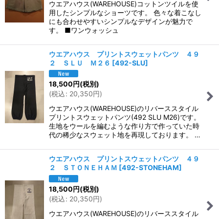
ウエアハウス(WAREHOUSE)コットンツイルを使
用したシンプルなショーツです。 色々な着こなし
にも合わせやすいシンプルなデザインが魅力で
す。 ■ワンウォッシュ
ウエアハウス プリントスウェットパンツ ４９
２ ＳＬＵ Ｍ２６
[
492-SLU
]
18,500
円
(税別)
(
税込
:
20,350
円
)
ウエアハウス(WAREHOUSE)のリバーススタイル
プリントスウェットパンツ(492 SLU M26)です。
生地をウールを編むような作り方で作っていた時
代の稀少なスウェット地を再現しております。 …
ウエアハウス プリントスウェットパンツ ４９
２ ＳＴＯＮＥＨＡＭ
[
492-STONEHAM
]
18,500
円
(税別)
(
税込
:
20,350
円
)
ウエアハウス(WAREHOUSE)のリバーススタイル