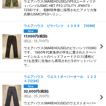
ウエアハウス(WAREHOUSE)のP53ユーティリテ
ィパンツ(USMC HBT P53 UTILITY JPANTS・
1236)です。 朝鮮戦争後に採用されたアメリカ海
兵隊(USMC)P53ヘリン…
ウエアハウス ピケパンツ １０９６
[
1096
]
17,000
円
(税別)
(
税込
:
18,700
円
)
ウエアハウス(WAREHOUSE)のピケパンツ(1096)
です。 1960年代東海岸の学生に愛されたテーパ
ードシルエットのベッドフォードクロス(通称ピ
ケ)を忠実に生地から再現された5ポケットパンツ
で…
ウエアハウス ウエストオーバーオール １２３
４
[
1234
]
32,000
円
(税別)
(
税込
:
35,200
円
)
ウエアハウス(WAREHOUSE)のウエストオーバー