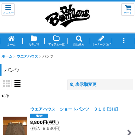
メニュー
カート
ホーム
カテゴリ
アイテム一覧
商品検索
オーナーブログ
ホーム
>
ウエアハウス
>
パンツ
パンツ
表示順変更
閉じる
18
件
表示数
:
ウエアハウス ショートパンツ ３１６
[
316
]
並び順
:
8,800
円
(税別)
(
税込
:
9,680
円
)
絞り込む