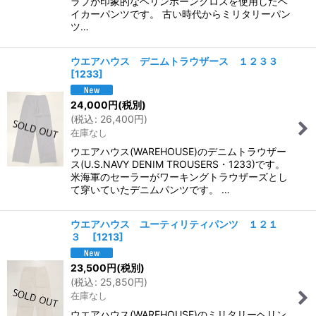
ラブが印象的なヘリンボーンクロスを使用したベ
イカーパンツです。 古い時代からミリタリーパン
ツ…
ウエアハウス デニムトラウザース １２３３
[
1233
]
24,000
円
(税別)
(
税込
:
26,400
円
)
在庫なし
ウエアハウス(WAREHOUSE)のデニムトラウザー
ス(U.S.NAVY DENIM TROUSERS・1233)です。
米海軍のセーラーがワーキングトラウザーズとし
て穿いていたデニムパンツです。 …
ウエアハウス ユーティリティパンツ １２１
３
[
1213
]
23,500
円
(税別)
(
税込
:
25,850
円
)
在庫なし
ウエアハウス(WAREHOUSE)のミリタリーヘリン