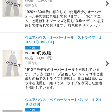
(
税込
:
42,900
円
)
在庫なし
1920〜’30年代に存在していた超希少なオーバー
オールを忠実に再現しております。 「No.1 デニ
ム」と呼ばれるジーンズと同じ13.5oz デニムを採
用して作られております。 打ち抜きリベットが…
ウエアハウス オーバーオール ストライプ １
０９３
[
1093-ST
]
28,000
円
(税別)
(
税込
:
30,800
円
)
在庫なし
1910年モデルのオーバーオールを再現していま
す。 タテ糸にはロープ染色したインディゴ糸と生
成りの糸でストライプを表現し、ヨコ糸は黒いム
ラ糸を使用し、織りでストライプを表現した生地
を採用しています。…
ウエアハウス ベイカーショートパンツ １２１
８
[
1218
]