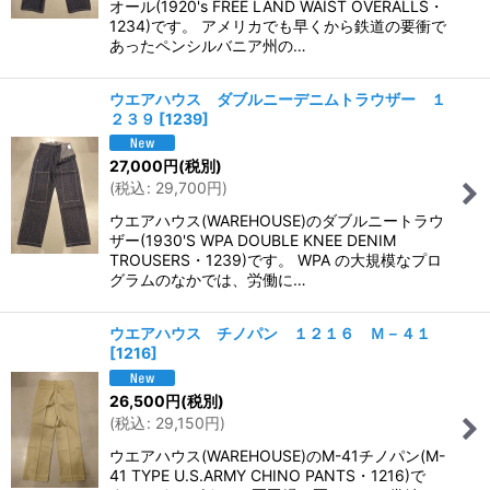
オール(1920's FREE LAND WAIST OVERALLS・
1234)です。 アメリカでも早くから鉄道の要衝で
あったペンシルバニア州の…
ウエアハウス ダブルニーデニムトラウザー １
２３９
[
1239
]
27,000
円
(税別)
(
税込
:
29,700
円
)
ウエアハウス(WAREHOUSE)のダブルニートラウ
ザー(1930'S WPA DOUBLE KNEE DENIM
TROUSERS・1239)です。 WPA の大規模なプロ
グラムのなかでは、労働に…
ウエアハウス チノパン １２１６ Ｍ－４１
[
1216
]
26,500
円
(税別)
(
税込
:
29,150
円
)
ウエアハウス(WAREHOUSE)のM-41チノパン(M-
41 TYPE U.S.ARMY CHINO PANTS・1216)で