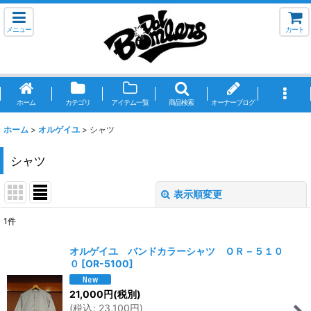
メニュー
カート
ホーム
カテゴリ
アイテム一覧
商品検索
オーナーブログ
ホーム
>
オルゲイユ
>
シャツ
シャツ
表示順変更
閉じる
1
件
表示数
:
オルゲイユ バンドカラーシャツ ＯＲ－５１０
０
[
OR-5100
]
並び順
:
21,000
円
(税別)
(
税込
:
23,100
円
)
絞り込む