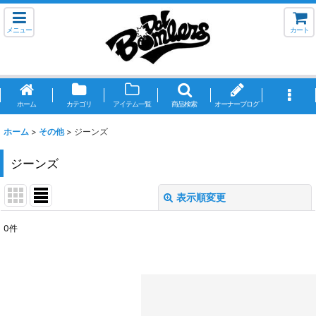
メニュー
カート
ホーム
カテゴリ
アイテム一覧
商品検索
オーナーブログ
ホーム
>
その他
>
ジーンズ
ジーンズ
表示順変更
閉じる
0
件
表示数
:
並び順
:
絞り込む