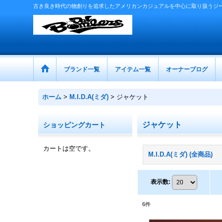
古き良き時代の物創りを追求したアメリカンカジュアルを中心に取り扱うジ
ブランド一覧
アイテム一覧
オーナーブログ
ホーム
>
M.I.D.A(ミダ)
>
ジャケット
ジャケット
ショッピングカート
カートは空です。
M.I.D.A(ミダ) (全商品)
表示数
:
6
件