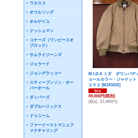
ウエスコ
オウルソング
オルゲイユ
クッシュマン
コナーズ（ワンピースオ
ブロック）
サムライジーンズ
ジェラード
ジョングラッコー
M.I.D.A ミダ ダウンパ
ョールカラー・ジャケット
スティーブンソン・オー
２０２
[
M183202
]
バーオール
49,000円
(税別)
ダッパーズ
(
税込
:
53,900円
)
ダブルヘリックス
ドゥニーム
ファーイーストマニュフ
ァクチャリング