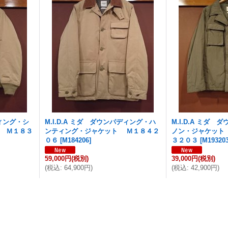
ディング・シ
M.I.D.A ミダ ダウンパディング・ハ
M.I.D.A ミダ
 Ｍ１８３
ンティング・ジャケット Ｍ１８４２
ノン・ジャケット 
０６
[
M184206
]
３２０３
[
M19320
59,000円
(税別)
39,000円
(税別)
(
税込
:
64,900円
)
(
税込
:
42,900円
)