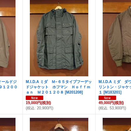
フィールドジ
M.I.D.A ミダ Ｍ−６５タイプフーデッ
M.I.D.A ミダ
９１２００
ドジャケット ホフマン Ｈｏｆｆｍ
リントン・ジャケ
ａｎ Ｍ２０１２０８
[
M201208
]
１
[
M183201
]
19,000円
(税別)
49,000円
(税別)
(
税込
:
20,900円
)
(
税込
:
53,900円
)