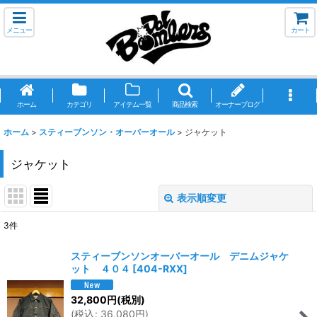
メニュー
カート
ホーム
カテゴリ
アイテム一覧
商品検索
オーナーブログ
ホーム
>
スティーブンソン・オーバーオール
>
ジャケット
ジャケット
表示順変更
閉じる
3
件
表示数
:
スティーブンソンオーバーオール デニムジャケ
ット ４０４
[
404-RXX
]
並び順
:
32,800
円
(税別)
(
税込
:
36,080
円
)
絞り込む