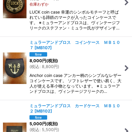
在庫わずか
LUCK coin case 幸運のシンボルモチーフと呼ば
れている蹄鉄のマークが入ったコインケースで
す。 ※ミュラーアンドブロスは、ヴィンテージフ
リークのステファン・ミュラー氏がデザインす…
ミュラーアンドブロス コインケース ＭＢ１０
７
[
MB107
]
8,000
円
(税別)
(
税込
:
8,800
円
)
Anchor coin case アンカー柄のシンプルなレザー
コインケースです。 ソフトレザーで使い易く、大
人が使える革小物となっています。 ※ミュラーア
ンドブロスは、ヴィンテージフリークの…
ミュラーアンドブロス カードケース ＭＢ１０
２
[
MB102
]
5,000
円
(税別)
(
税込
:
5,500
円
)