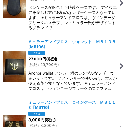
ペンケースが融合した眼鏡ケースです。 アイウエ
アを楽しむ方にお勧めなレザーケースとなってい
ます。 ※ミュラーアンドブロスは、ヴィンテージ
フリークのステファン・ミュラー氏がデザインす
るブランドで…
ミュラーアンドブロス ウォレット ＭＢ１０６
[
MB106
]
27,000
円
(税別)
(
税込
:
29,700
円
)
Anchor wallet アンカー柄のシンプルなレザーウ
ォレットです。 ソフトレザーで使い易く、大人が
使える革小物となっています。 ※ミュラーアンド
ブロスは、ヴィンテージフリークのステファ…
ミュラーアンドブロス コインケース ＭＢ１１
６
[
MB116
]
8,000
円
(税別)
(
税込
:
8,800
円
)