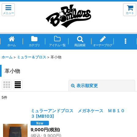
メニュー
カート
ホーム
カテゴリ
アイテム一覧
商品検索
オーナーブログ
ホーム
>
ミュラー＆ブロス
>
革小物
革小物
表示順変更
閉じる
5
件
表示数
:
ミュラーアンドブロス メガネケース ＭＢ１０
３
[
MB103
]
並び順
:
9,000
円
(税別)
(
税込
:
9,900
円
)
絞り込む