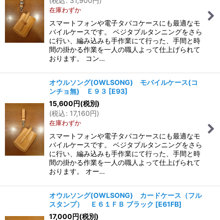
(
税込
:
31,900
円
)
在庫わずか
スマートフォンや電子タバコケースにも最適なモ
バイルケースです。 ベジタブルタンニングをさら
に行い、編み込みも手作業にて行った、手間と時
間の掛かる作業を一人の職人よって仕上げられて
おります。 コン…
オウルソング(OWLSONG) モバイルケース(コ
ンチョ無) Ｅ９３
[
E93
]
15,600
円
(税別)
(
税込
:
17,160
円
)
在庫わずか
スマートフォンや電子タバコケースにも最適なモ
バイルケースです。 ベジタブルタンニングをさら
に行い、編み込みも手作業にて行った、手間と時
間の掛かる作業を一人の職人よって仕上げられて
おります。 オー…
オウルソング(OWLSONG) カードケース（フル
スタンプ） Ｅ６１ＦＢ ブラック
[
E61FB
]
17,000
円
(税別)