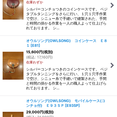
在庫わずか
シルバーコンチョつきのコインケースです。 ベジ
タブルタンニングをさらに行い、１穴１穴手作業
で空け、シニュー糸で手縫いで縫製された、手間
と時間の掛かる作業を一人の職人よって仕上げら
れております。 シ…
オウルソング(OWLSONG) コインケース Ｅ８
１
[
E81
]
15,600
円
(税別)
(
税込
:
17,160
円
)
在庫わずか
シルバーコンチョつきのコインケースです。 ベジ
タブルタンニングをさらに行い、１穴１穴手作業
で空け、シニュー糸で手縫いで縫製された、手間
と時間の掛かる作業を一人の職人よって仕上げら
れております。 シ…
オウルソング(OWLSONG) モバイルケース(コ
ンチョ付) Ｅ９３ＳＰ
[
E93SP
]
29,000
円
(税別)