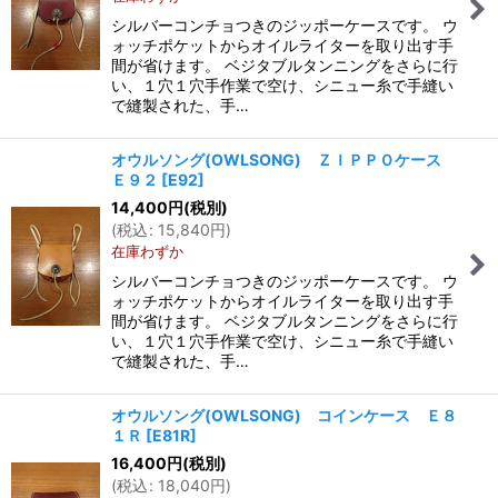
シルバーコンチョつきのジッポーケースです。 ウ
ォッチポケットからオイルライターを取り出す手
間が省けます。 ベジタブルタンニングをさらに行
い、１穴１穴手作業で空け、シニュー糸で手縫い
で縫製された、手…
オウルソング(OWLSONG) ＺＩＰＰＯケース
Ｅ９２
[
E92
]
14,400
円
(税別)
(
税込
:
15,840
円
)
在庫わずか
シルバーコンチョつきのジッポーケースです。 ウ
ォッチポケットからオイルライターを取り出す手
間が省けます。 ベジタブルタンニングをさらに行
い、１穴１穴手作業で空け、シニュー糸で手縫い
で縫製された、手…
オウルソング(OWLSONG) コインケース Ｅ８
１Ｒ
[
E81R
]
16,400
円
(税別)
(
税込
:
18,040
円
)