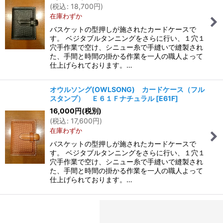
(
税込
:
18,700
円
)
在庫わずか
バスケットの型押しが施されたカードケースで
す。 ベジタブルタンニングをさらに行い、１穴１
穴手作業で空け、シニュー糸で手縫いで縫製され
た、手間と時間の掛かる作業を一人の職人よって
仕上げられております。…
オウルソング(OWLSONG) カードケース（フル
スタンプ） Ｅ６１Ｆナチュラル
[
E61F
]
16,000
円
(税別)
(
税込
:
17,600
円
)
在庫わずか
バスケットの型押しが施されたカードケースで
す。 ベジタブルタンニングをさらに行い、１穴１
穴手作業で空け、シニュー糸で手縫いで縫製され
た、手間と時間の掛かる作業を一人の職人よって
仕上げられております。…