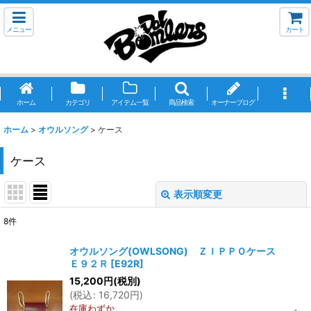
メニュー
カート
ホーム
カテゴリ
アイテム一覧
商品検索
オーナーブログ
ホーム
>
オウルソング
>
ケース
ケース
表示順変更
閉じる
8
件
表示数
:
オウルソング(OWLSONG) ＺＩＰＰＯケース
Ｅ９２Ｒ
[
E92R
]
並び順
:
15,200
円
(税別)
(
税込
:
16,720
円
)
在庫わずか
絞り込む