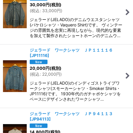
30,000
円
(税別)
(
税込
:
33,000
円
)
ジェラード(JELADO)のデニムウエスタンシャツ
(バケロシャツ・Vaquero Shirt)です。 ヴィンテー
ジの雰囲気を忠実に再現しながら、現代的な要素
を加えて製作されたショートホーンのデニムウ…
ジェラード ワークシャツ ＪＰ１１１１６
[
JP11116
]
20,000
円
(税別)
(
税込
:
22,000
円
)
ジェラード(JELADO)のインディゴストライプワ
ークシャツ(スモーカーシャツ・Smoker Shirts・
JP11116)です。 1930年代のガチャポケシャツを
ベースにデザインされたワークシャツ…
ジェラード ワークシャツ ＪＰ９４１１３
[
JP94113
]
14,800
円
(税別)