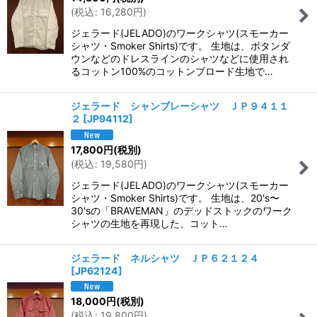
(
税込
:
16,280
円
)
ジェラード(JELADO)のワークシャツ(スモーカー
シャツ・Smoker Shirts)です。 生地は、ボタンダ
ウンなどのドレスラインのシャツなどに使用され
るコットン100%のコットンブロード生地で…
ジェラード シャンブレーシャツ ＪＰ９４１１
２
[
JP94112
]
17,800
円
(税別)
(
税込
:
19,580
円
)
ジェラード(JELADO)のワークシャツ(スモーカー
シャツ・Smoker Shirts)です。 生地は、20's〜
30'sの「BRAVEMAN」のデッドストックのワーク
シャツの生地を再現した、コット…
ジェラード ネルシャツ ＪＰ６２１２４
[
JP62124
]
18,000
円
(税別)
(
税込
:
19,800
円
)