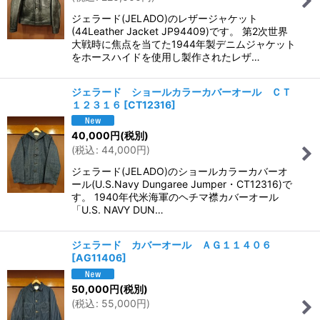
並び順
:
ジェラード(JELADO)のレザージャケット
(44Leather Jacket JP94409)です。 第2次世界
絞り込む
大戦時に焦点を当てた1944年製デニムジャケット
をホースハイドを使用し製作されたレザ…
ジェラード ショールカラーカバーオール ＣＴ
１２３１６
[
CT12316
]
40,000
円
(税別)
(
税込
:
44,000
円
)
ジェラード(JELADO)のショールカラーカバーオ
ール(U.S.Navy Dungaree Jumper・CT12316)で
す。 1940年代米海軍のヘチマ襟カバーオール
「U.S. NAVY DUN…
ジェラード カバーオール ＡＧ１１４０６
[
AG11406
]
50,000
円
(税別)
(
税込
:
55,000
円
)