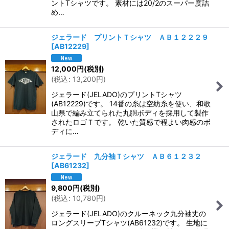
ントTシャツです。 素材には20/2のスーパー度詰
め…
ジェラード プリントＴシャツ ＡＢ１２２２９
[
AB12229
]
12,000
円
(税別)
(
税込
:
13,200
円
)
ジェラード(JELADO)のプリントTシャツ
(AB12229)です。 14番の糸は空紡糸を使い、和歌
山県で編み立てられた丸胴ボディを採用して製作
されたロゴＴです。 乾いた質感で程よい肉感のボ
ディに…
ジェラード 九分袖Ｔシャツ ＡＢ６１２３２
[
AB61232
]
9,800
円
(税別)
(
税込
:
10,780
円
)
ジェラード(JELADO)のクルーネック九分袖丈の
ロングスリーブTシャツ(AB61232)です。 生地に