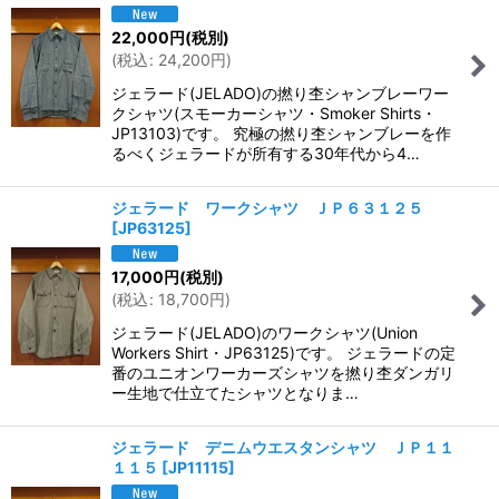
22,000
円
(税別)
(
税込
:
24,200
円
)
ジェラード(JELADO)の撚り杢シャンブレーワー
クシャツ(スモーカーシャツ・Smoker Shirts・
JP13103)です。 究極の撚り杢シャンブレーを作
るべくジェラードが所有する30年代から4…
ジェラード ワークシャツ ＪＰ６３１２５
[
JP63125
]
17,000
円
(税別)
(
税込
:
18,700
円
)
ジェラード(JELADO)のワークシャツ(Union
Workers Shirt・JP63125)です。 ジェラードの定
番のユニオンワーカーズシャツを撚り杢ダンガリ
ー生地で仕立てたシャツとなりま…
ジェラード デニムウエスタンシャツ ＪＰ１１
１１５
[
JP11115
]