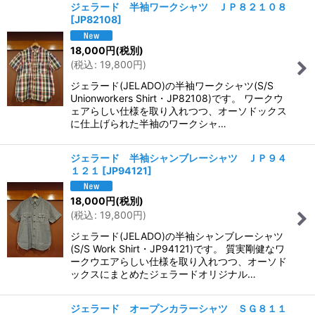
ジェラード 半袖ワークシャツ ＪＰ８２１０８
[
JP82108
]
18,000
円
(税別)
(
税込
:
19,800
円
)
ジェラード(JELADO)の半袖ワークシャツ(S/S
Unionworkers Shirt・JP82108)です。 ワークウ
ェアらしい仕様を取り入れつつ、オーソドックス
に仕上げられた半袖のワークシャ…
ジェラード 半袖シャンブレーシャツ ＪＰ９４
１２１
[
JP94121
]
18,000
円
(税別)
(
税込
:
19,800
円
)
ジェラード(JELADO)の半袖シャンブレーシャツ
(S/S Work Shirt・JP94121)です。 質実剛健なワ
ークウエアらしい仕様を取り入れつつ、オーソド
ックスにまとめたジェラードオリジナル…
ジェラード オープンカラーシャツ ＳＧ８１１