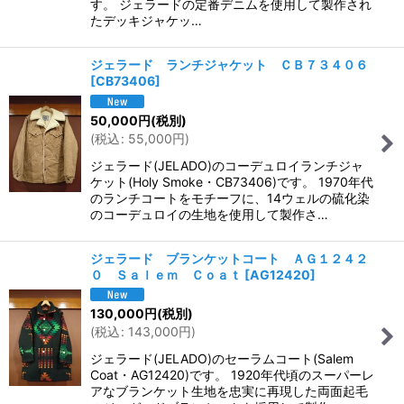
す。 ジェラードの定番デニムを使用して製作され
たデッキジャケッ…
ジェラード ランチジャケット ＣＢ７３４０６
[
CB73406
]
50,000
円
(税別)
(
税込
:
55,000
円
)
ジェラード(JELADO)のコーデュロイランチジャ
ケット(Holy Smoke・CB73406)です。 1970年代
のランチコートをモチーフに、14ウェルの硫化染
のコーデュロイの生地を使用して製作さ…
ジェラード ブランケットコート ＡＧ１２４２
０ Ｓａｌｅｍ Ｃｏａｔ
[
AG12420
]
130,000
円
(税別)
(
税込
:
143,000
円
)
ジェラード(JELADO)のセーラムコート(Salem
Coat・AG12420)です。 1920年代頃のスーパーレ
アなブランケット生地を忠実に再現した両面起毛