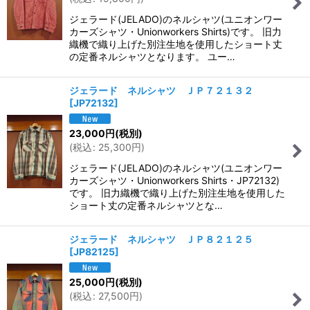
ジェラード(JELADO)のネルシャツ(ユニオンワー
カーズシャツ・Unionworkers Shirts)です。 旧力
織機で織り上げた別注生地を使用したショート丈
の定番ネルシャツとなります。 ユー…
ジェラード ネルシャツ ＪＰ７２１３２
[
JP72132
]
23,000
円
(税別)
(
税込
:
25,300
円
)
ジェラード(JELADO)のネルシャツ(ユニオンワー
カーズシャツ・Unionworkers Shirts・JP72132)
です。 旧力織機で織り上げた別注生地を使用した
ショート丈の定番ネルシャツとな…
ジェラード ネルシャツ ＪＰ８２１２５
[
JP82125
]
25,000
円
(税別)
(
税込
:
27,500
円
)