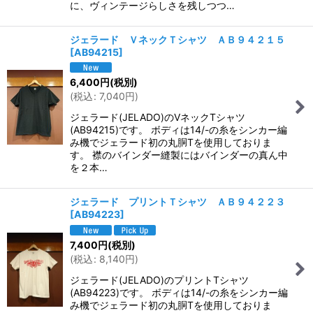
に、ヴィンテージらしさを残しつつ…
ジェラード ＶネックＴシャツ ＡＢ９４２１５
[
AB94215
]
6,400
円
(税別)
(
税込
:
7,040
円
)
ジェラード(JELADO)のVネックTシャツ
(AB94215)です。 ボディは14/-の糸をシンカー編
み機でジェラード初の丸胴Tを使用しておりま
す。 襟のバインダー縫製にはバインダーの真ん中
を２本…
ジェラード プリントＴシャツ ＡＢ９４２２３
[
AB94223
]
7,400
円
(税別)
(
税込
:
8,140
円
)
ジェラード(JELADO)のプリントTシャツ
(AB94223)です。 ボディは14/-の糸をシンカー編
み機でジェラード初の丸胴Tを使用しておりま