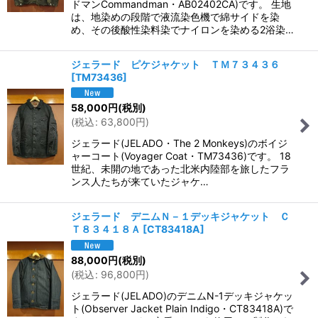
ドマンCommandman・AB02402CA)です。 生地
は、地染めの段階で液流染色機で綿サイドを染
め、その後酸性染料染でナイロンを染める2浴染…
ジェラード ピケジャケット ＴＭ７３４３６
[
TM73436
]
58,000
円
(税別)
(
税込
:
63,800
円
)
ジェラード(JELADO・The 2 Monkeys)のボイジ
ャーコート(Voyager Coat・TM73436)です。 18
世紀、未開の地であった北米内陸部を旅したフラ
ンス人たちが来ていたジャケ…
ジェラード デニムＮ－１デッキジャケット Ｃ
Ｔ８３４１８Ａ
[
CT83418A
]
88,000
円
(税別)
(
税込
:
96,800
円
)
ジェラード(JELADO)のデニムN-1デッキジャケッ
ト(Observer Jacket Plain Indigo・CT83418A)で