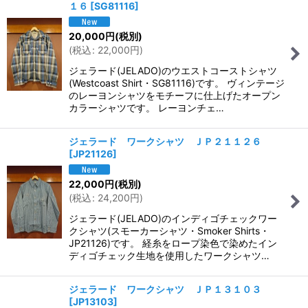
１６
[
SG81116
]
20,000
円
(税別)
(
税込
:
22,000
円
)
ジェラード(JELADO)のウエストコーストシャツ
(Westcoast Shirt・SG81116)です。 ヴィンテージ
のレーヨンシャツをモチーフに仕上げたオープン
カラーシャツです。 レーヨンチェ…
ジェラード ワークシャツ ＪＰ２１１２６
[
JP21126
]
22,000
円
(税別)
(
税込
:
24,200
円
)
ジェラード(JELADO)のインディゴチェックワー
クシャツ(スモーカーシャツ・Smoker Shirts・
JP21126)です。 経糸をロープ染色で染めたイン
ディゴチェック生地を使用したワークシャツ…
ジェラード ワークシャツ ＪＰ１３１０３
[
JP13103
]