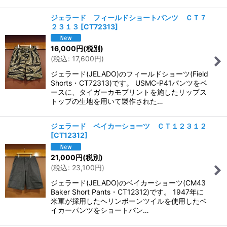
ジェラード フィールドショートパンツ ＣＴ７
２３１３
[
CT72313
]
16,000
円
(税別)
(
税込
:
17,600
円
)
ジェラード(JELADO)のフィールドショーツ(Field
Shorts・CT72313)です。 USMC-P41パンツをベ
ースに、タイガーカモプリントを施したリップス
トップの生地を用いて製作された…
ジェラード ベイカーショーツ ＣＴ１２３１２
[
CT12312
]
21,000
円
(税別)
(
税込
:
23,100
円
)
ジェラード(JELADO)のベイカーショーツ(CM43
Baker Short Pants・CT12312)です。 1947年に
米軍が採用したヘリンボーンツイルを使用したベ
イカーパンツをショートパン…