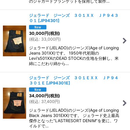
のジャガードブランケットを採用して製作…
ジェラード ジーンズ ３０１ＸＸ ＪＰ９４３
０１
[
JP94301
]
30,000
円
(税別)
(
税込
:
33,000
円
)
ジェラード(JELADO)のジーンズ(Age of Longing
Jeans 301XX)です。 1950年代初期の
Levi's501XXのDEAD STOCKの生地を分解し、米
綿にこだわり綿から…
ジェラード ジーンズ ３０１ＥＸＸ ＪＰ９４
３０１Ｅ
[
JP94301E
]
34,000
円
(税別)
(
税込
:
37,400
円
)
ジェラード(JELADO)のジーンズ(Age of Longing
Black Jeans 301EXX)です。 ジェラード史上最高
傑作となった"LASTRESORT DENIM"を更に、ワ
イルドで…