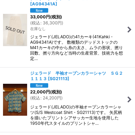
[
AG94341A
]
33,000
円
(税別)
(
税込
:
36,300
円
)
在庫なし
ジェラード(JELADO)の41カーキ(41Kahki・
AG94341A)です。 数種類のデッドストックの
M41カーキの中から糸の太さ、ムラの形状、撚り
回数、撚り方向など当時の生産背景、技術力を想
定…
ジェラード 半袖オープンカラーシャツ ＳＧ２
１１１３
[
SG21113
]
22,000
円
(税別)
(
税込
:
24,200
円
)
ジェラード(JELADO)の半袖オープンカラーシャ
ツ(S/S Westcoat Shirt・SG21113)です。 矢尻柄
を描いたプリントシアサッカー生地を使用した
1950年代スタイルのプリントシャ…