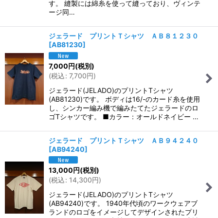
す。 縫製には綿糸を使って縫っており、ヴィンテ
ージ同…
ジェラード プリントＴシャツ ＡＢ８１２３０
[
AB81230
]
7,000
円
(税別)
(
税込
:
7,700
円
)
ジェラード(JELADO)のプリントTシャツ
(AB81230)です。 ボディは16/-のカード糸を使用
し、シンカー編み機で編みたてたジェラードのロ
ゴTシャツです。 ■カラー：オールドネイビー …
ジェラード プリントＴシャツ ＡＢ９４２４０
[
AB94240
]
13,000
円
(税別)
(
税込
:
14,300
円
)
ジェラード(JELADO)のプリントTシャツ
(AB94240)です。 1940年代頃のワークウェアブ
ランドのロゴをイメージしてデザインされたプリ