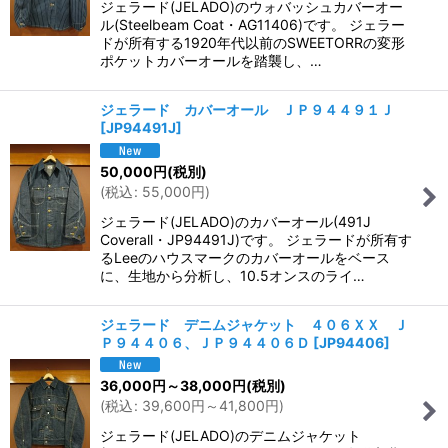
ジェラード(JELADO)のウォバッシュカバーオー
ル(Steelbeam Coat・AG11406)です。 ジェラー
ドが所有する1920年代以前のSWEETORRの変形
ポケットカバーオールを踏襲し、…
ジェラード カバーオール ＪＰ９４４９１Ｊ
[
JP94491J
]
50,000
円
(税別)
(
税込
:
55,000
円
)
ジェラード(JELADO)のカバーオール(491J
Coverall・JP94491J)です。 ジェラードが所有す
るLeeのハウスマークのカバーオールをベース
に、生地から分析し、10.5オンスのライ…
ジェラード デニムジャケット ４０６ＸＸ Ｊ
Ｐ９４４０６、ＪＰ９４４０６Ｄ
[
JP94406
]
36,000
円
～38,000
円
(税別)
(
税込
:
39,600
円
～41,800
円
)
ジェラード(JELADO)のデニムジャケット