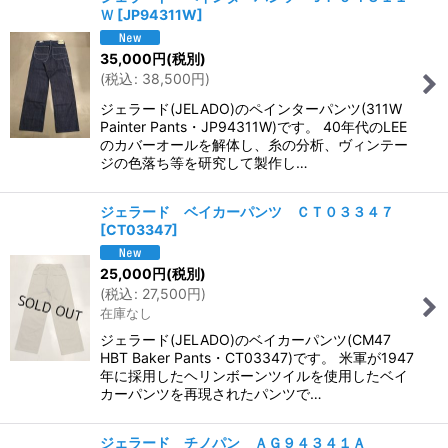
Ｗ
[
JP94311W
]
35,000
円
(税別)
(
税込
:
38,500
円
)
ジェラード(JELADO)のペインターパンツ(311W
Painter Pants・JP94311W)です。 40年代のLEE
のカバーオールを解体し、糸の分析、ヴィンテー
ジの色落ち等を研究して製作し…
ジェラード ベイカーパンツ ＣＴ０３３４７
[
CT03347
]
25,000
円
(税別)
(
税込
:
27,500
円
)
在庫なし
ジェラード(JELADO)のベイカーパンツ(CM47
HBT Baker Pants・CT03347)です。 米軍が1947
年に採用したヘリンボーンツイルを使用したベイ
カーパンツを再現されたパンツで…
ジェラード チノパン ＡＧ９４３４１Ａ