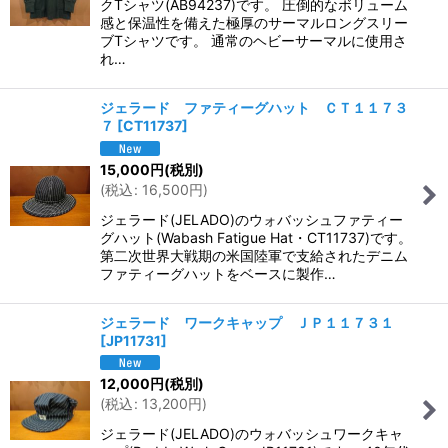
クTシャツ(AB94237)です。 圧倒的なボリューム
感と保温性を備えた極厚のサーマルロングスリー
ブTシャツです。 通常のヘビーサーマルに使用さ
れ…
ジェラード ファティーグハット ＣＴ１１７３
７
[
CT11737
]
15,000
円
(税別)
(
税込
:
16,500
円
)
ジェラード(JELADO)のウォバッシュファティー
グハット(Wabash Fatigue Hat・CT11737)です。
第二次世界大戦期の米国陸軍で支給されたデニム
ファティーグハットをベースに製作…
ジェラード ワークキャップ ＪＰ１１７３１
[
JP11731
]
12,000
円
(税別)
(
税込
:
13,200
円
)
ジェラード(JELADO)のウォバッシュワークキャ