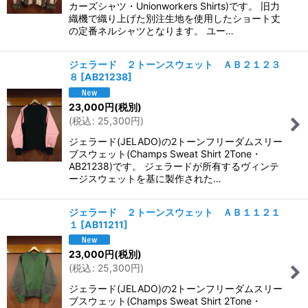
カーズシャツ・Unionworkers Shirts)です。 旧力
織機で織り上げた別注生地を使用したショート丈
の定番ネルシャツとなります。 ユー…
ジェラード ２トーンスウェット ＡＢ２１２３
８
[
AB21238
]
23,000
円
(税別)
(
税込
:
25,300
円
)
ジェラード(JELADO)の2トーンフリーダムスリー
ブスウェット(Champs Sweat Shirt 2Tone・
AB21238)です。 ジェラードが所有するヴィンテ
ージスウェットを基に製作された…
ジェラード ２トーンスウェット ＡＢ１１２１
１
[
AB11211
]
23,000
円
(税別)
(
税込
:
25,300
円
)
ジェラード(JELADO)の2トーンフリーダムスリー
ブスウェット(Champs Sweat Shirt 2Tone・