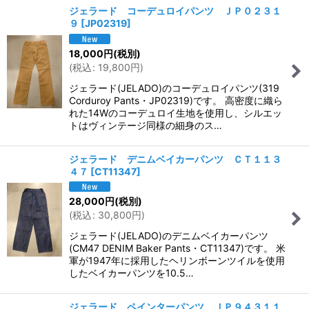
ジェラード コーデュロイパンツ ＪＰ０２３１
９
[
JP02319
]
18,000
円
(税別)
(
税込
:
19,800
円
)
ジェラード(JELADO)のコーデュロイパンツ(319
Corduroy Pants・JP02319)です。 高密度に織ら
れた14Wのコーデュロイ生地を使用し、シルエッ
トはヴィンテージ同様の細身のス…
ジェラード デニムベイカーパンツ ＣＴ１１３
４７
[
CT11347
]
28,000
円
(税別)
(
税込
:
30,800
円
)
ジェラード(JELADO)のデニムベイカーパンツ
(CM47 DENIM Baker Pants・CT11347)です。 米
軍が1947年に採用したヘリンボーンツイルを使用
したベイカーパンツを10.5…
ジェラード ペインターパンツ ＪＰ９４３１１