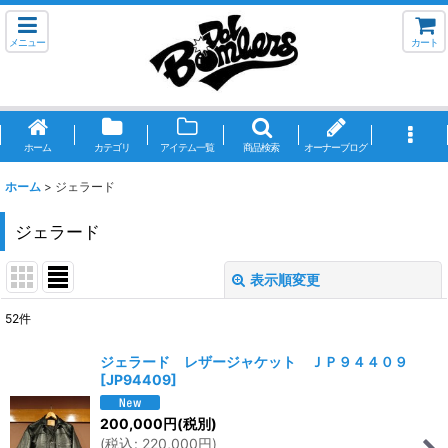
メニュー
カート
ホーム
カテゴリ
アイテム一覧
商品検索
オーナーブログ
ホーム
>
ジェラード
ジェラード
表示順変更
閉じる
52
件
サブカテゴリ
:
ジェラード レザージャケット ＪＰ９４４０９
[
JP94409
]
表示数
:
200,000
円
(税別)
(
税込
:
220,000
円
)