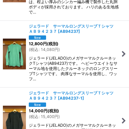
は、程よい厚みのシンカー編み機で製作した丸胴
ボディが採用されております。 ハリのある生地感
で…
ジェラード サーマルロングスリーブＴシャツ
ＡＢ９４２３７
[
AB94237
]
12,800
円
(税別)
(
税込
:
14,080
円
)
ジェラード(JELADO)のメガサーマルクルーネッ
クTシャツ(AB94237)です。 ヘビーウエイトなサ
ーマル地を使用したクルーネックのロングスリー
ブTシャツです。 肉厚なサーマルを使用し、ワッ
フ…
ジェラード サーマルロングスリーブＴシャツ
ＡＢ９４２３７
[
AB94237-1
]
14,000
円
(税別)
(
税込
:
15,400
円
)
ジェラード(JELADO)のメガサーマルクルーネッ