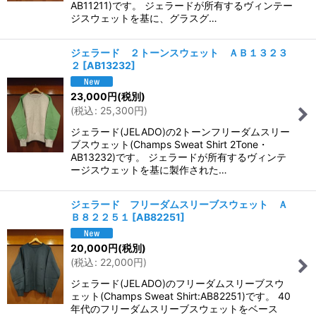
AB11211)です。 ジェラードが所有するヴィンテー
ジスウェットを基に、グラスグ…
ジェラード ２トーンスウェット ＡＢ１３２３
２
[
AB13232
]
23,000
円
(税別)
(
税込
:
25,300
円
)
ジェラード(JELADO)の2トーンフリーダムスリー
ブスウェット(Champs Sweat Shirt 2Tone・
AB13232)です。 ジェラードが所有するヴィンテ
ージスウェットを基に製作された…
ジェラード フリーダムスリーブスウェット Ａ
Ｂ８２２５１
[
AB82251
]
20,000
円
(税別)
(
税込
:
22,000
円
)
ジェラード(JELADO)のフリーダムスリーブスウ
ェット(Champs Sweat Shirt:AB82251)です。 40
年代のフリーダムスリーブスウェットをベース