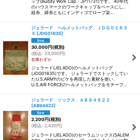
ップ(Buddy Work Cap・JP11731)です。 40年代
のハウスマークのワークキャップをベースにし、
経糸、緯糸ともにインディゴでロープ染…
ジェラード ヘルメットバッグ ＪＤＧ０１６３
５
[
JDG01635
]
30,000
円
(税別)
(
税込
:
33,000
円
)
在庫わずか
ジェラード(JELADO)のヘルメットバッグ
(JDG01635)です。 ジェラードでストックしてい
たU.S.ARMYのピケを再現した素材を使い、
U.S.AIR FORCEのヘルメットバッグをモチーフ…
ジェラード ソックス ＡＢ９４６２２
[
AB94622
]
2,200
円
(税別)
(
税込
:
2,420
円
)
ジェラード(JELADO)のセーラムソックス(SALEM