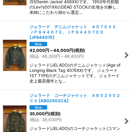
(55Denim Jacket 406XX)です。 1950年代初期
のLevi's501XXのDEAD STOCKの生地を分解し、
米綿にこだわり綿から選定…
ジェラード デニムジャケット ４０７ＥＸＸ
ＪＰ９４４０７Ｅ、ＪＰ９４４０７ＥＤ
[
JP94407E
]
42,000
円
～44,000
円
(税別)
(
税込
:
46,200
円
～48,400
円
)
ジェラード(JELADO)のデニムジャケット(Age of
Longing Black Tag 407EXX)です。 ジェラード
1ST TYPEのデニムジャケットです。 ジェラード
史上最高傑作とな…
ジェラード コーチジャケット ＡＢ０２４０２
ＣＡ
[
AB02402CA
]
35,000
円
(税別)
(
税込
:
38,500
円
)
ジェラード(JELADO)のコーチジャケット(コマン