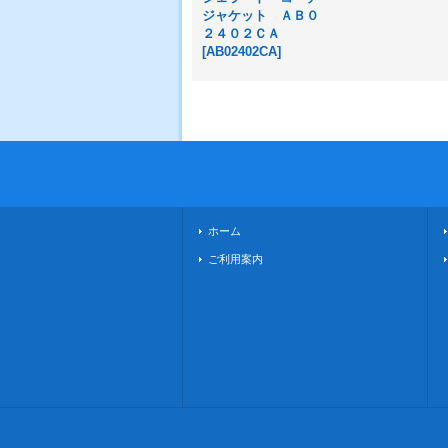
ジャケット ＡＢ０
２４０２ＣＡ
[
AB02402CA
]
ホーム
ご利用案内