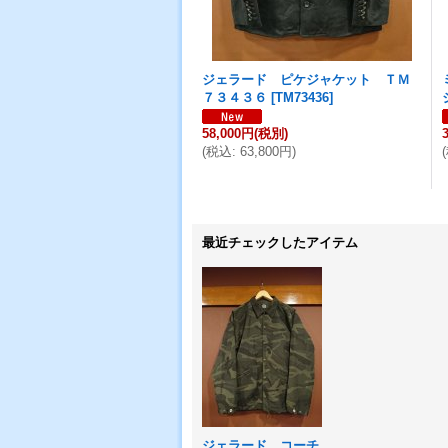
ジェラード ピケジャケット ＴＭ
７３４３６
[
TM73436
]
58,000円
(税別)
(
税込
:
63,800円
)
(
最近チェックしたアイテム
ジェラード コーチ