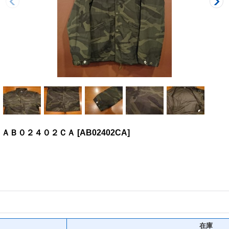
 ＡＢ０２４０２ＣＡ
[
AB02402CA
]
在庫