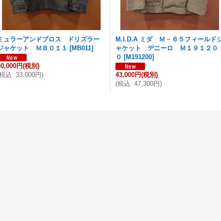
ミュラーアンドブロス ドリズラー
M.I.D.A ミダ Ｍ－６５フィールド
ジャケット ＭＢ０１１
[
MB011
]
ャケット デニーロ Ｍ１９１２０
０
[
M191200
]
30,000円
(税別)
税込
:
33,000円
)
43,000円
(税別)
(
税込
:
47,300円
)