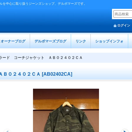
ルを中心に取り扱うジーンズショップ、デルボマーズです。
ログイン
オーナーブログ
デルボマーズブログ
リンク
ショップインフォ
ラード コーチジャケット ＡＢ０２４０２ＣＡ
ＡＢ０２４０２ＣＡ
[
AB02402CA
]