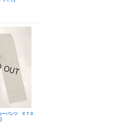
カーパンツ ＣＴ０
7
]