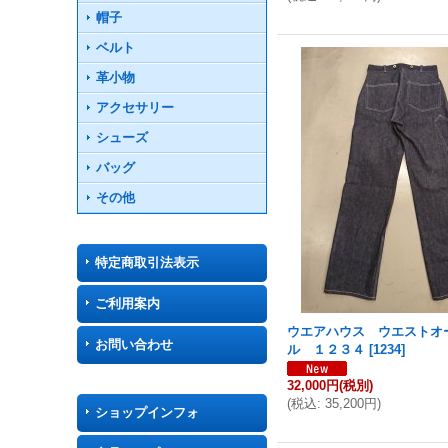
帽子
ベルト
革小物
アクセサリー
シューズ
バッグ
その他
特定商取引法表示
ご利用案内
ウエアハウス ウエストオ
お問い合わせ
ル １２３４
[
1234
]
32,000円
(税別)
(
税込
:
35,200円
)
ショップインフォ