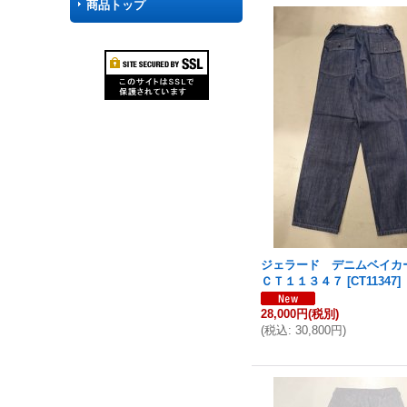
商品トップ
ジェラード デニムベイ
ＣＴ１１３４７
[
CT11347
]
28,000円
(税別)
(
税込
:
30,800円
)