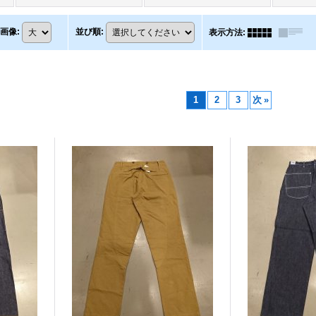
画像
:
並び順
:
表示方法
:
1
2
3
次
»