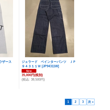
ラウザース
ジェラード ペインターパンツ ＪＰ
９４３１１Ｗ
[
JP94311W
]
35,000円
(税別)
(
税込
:
38,500円
)
1
2
3
次
»