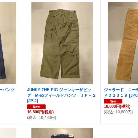
カーパンツ
JUNKY THE PIG ジャンキーザピッ
ジェラード コー
グ M-65フィールドパンツ ＪＰ－２
Ｐ０２３１９
[
JP0
[
JP-2
]
18,000円
(税別)
16,800円
(税別)
(
税込
:
19,800円
)
(
税込
:
18,480円
)