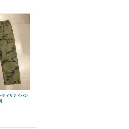
ーティリティパン
6
]