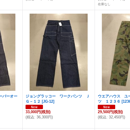
在庫なし
ーバーオー
ジョングラッコー ワークパンツ Ｊ
ウエアハウス ユ
Ｇ－１２
[
JG-12
]
ツ １２３６
[
123
33,000円
(税別)
29,500円
(税別)
(
税込
:
36,300円
)
(
税込
:
32,450円
)