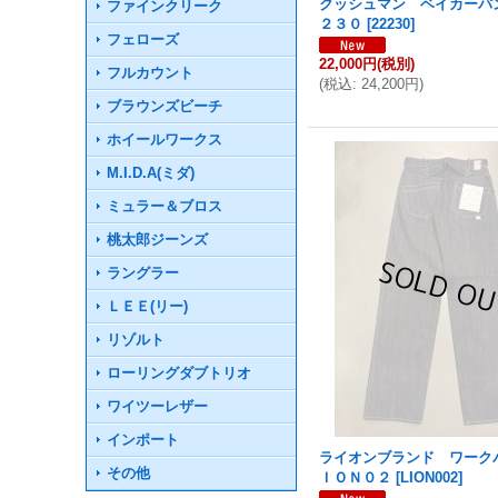
クッシュマン ベイカーパ
ファインクリーク
２３０
[
22230
]
フェローズ
22,000円
(税別)
フルカウント
(
税込
:
24,200円
)
ブラウンズビーチ
ホイールワークス
M.I.D.A(ミダ)
ミュラー＆ブロス
桃太郎ジーンズ
ラングラー
ＬＥＥ(リー)
リゾルト
ローリングダブトリオ
ワイツーレザー
インポート
ライオンブランド ワーク
その他
ＩＯＮ０２
[
LION002
]