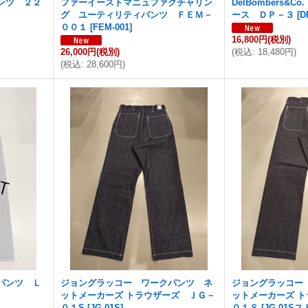
ンツ ２２
ファーイーストマニュファクチャリン
DelBombers&
グ ユーティリティパンツ ＦＥＭ－
ース ＤＰ－３
[
D
００１
[
FEM-001
]
16,800円
(税別)
26,000円
(税別)
(
税込
:
18,480円
)
(
税込
:
28,600円
)
パンツ Ｌ
ジョングラッコー ワークパンツ ネ
ジョングラッコー
ットメーカーズ トラウザーズ ＪＧ－
ットメーカーズ 
０１S
[
JG-01S
]
０１Ｓ
[
JG-01S