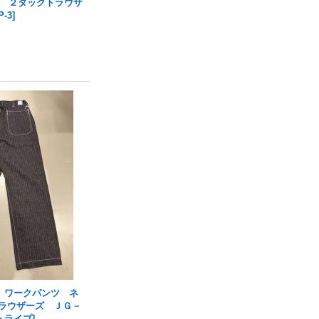
Co. ２タックトラウザ
P-3
]
 ワークパンツ ネ
トラウザーズ ＪＧ－
ストライプ
]