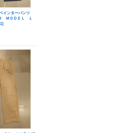
ークペインターパンツ
９ ＭＯＤＥＬ Ｌ
1
]