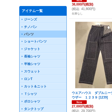
38,000円
(税別)
(
税込
:
41,800円
)
アイテム一覧
在庫なし
ジーンズ
チノパン
パンツ
ショートパンツ
ジャケット
長袖シャツ
半袖シャツ
スウェット
ロンT
カット＆ニット
ウエアハウス ダブルニー
Ｔシャツ
ウザー １２３９
[
1239
]
ポロシャツ
27,000円
(税別)
タンクトップ
(
税込
:
29,700円
)