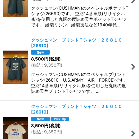
クッシュマン(CUSHMAN)のスペシャルポケットT
シャツ(26690)です。 空紡14番単糸(リサイクル
糸)を使用した丸胴の度詰め天竺ポケットTシャツ
です。 縫製ミシン、縫製技法など1940年代…
クッシュマン プリントＴシャツ ２６８１０
[
26810
]
8,500
円
(税別)
(
税込
:
9,350
円
)
クッシュマン(CUSHMAN)のスペシャルプリントT
シャツ(26810・U.S.ARMY AIR FORCE)です。
空紡14番単糸(リサイクル糸)を使用した丸胴の度
詰め天竺プリントTシャツです。 …
クッシュマン プリントＴシャツ ２６６１０
[
26610
]
8,500
円
(税別)
(
税込
:
9,350
円
)