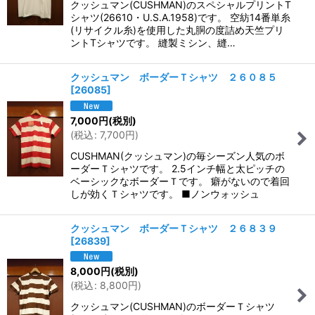
クッシュマン(CUSHMAN)のスペシャルプリントT
シャツ(26610・U.S.A.1958)です。 空紡14番単糸
(リサイクル糸)を使用した丸胴の度詰め天竺プリ
ントTシャツです。 縫製ミシン、縫…
クッシュマン ボーダーＴシャツ ２６０８５
[
26085
]
7,000
円
(税別)
(
税込
:
7,700
円
)
CUSHMAN(クッシュマン)の毎シーズン人気のボ
ーダーＴシャツです。 2.5インチ幅と太ピッチの
ベーシックなボーダーＴです。 癖がないので着回
しが効くＴシャツです。 ■ノンウォッシュ
クッシュマン ボーダーＴシャツ ２６８３９
[
26839
]
8,000
円
(税別)
(
税込
:
8,800
円
)
クッシュマン(CUSHMAN)のボーダーＴシャツ