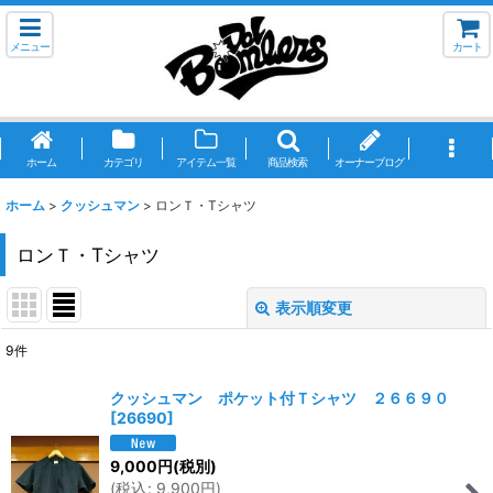
メニュー
カート
ホーム
カテゴリ
アイテム一覧
商品検索
オーナーブログ
ホーム
>
クッシュマン
>
ロンＴ・Tシャツ
ロンＴ・Tシャツ
表示順変更
閉じる
9
件
表示数
:
クッシュマン ポケット付Ｔシャツ ２６６９０
[
26690
]
並び順
:
9,000
円
(税別)
(
税込
:
9,900
円
)
絞り込む