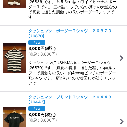
(26839)です。 約5.5cm幅のワイドピッチのボー
ダーＴです。 度の詰まっていない薄手の天竺なの
で真夏に適した肌触りの良いボーダーTシャツで
す…
クッシュマン ボーダーＴシャツ ２６８７０
[
26870
]
8,000
円
(税別)
(
税込
:
8,800
円
)
クッシュマン(CUSHMAN)のボーダーＴシャツ
(26870)です。 真夏の着用に適した程よい肉厚ソ
フトで肌触りの良い、約4cm幅ピッチのボーダー
Tシャツです。 癖がないので着回しが効くＴシャ
ツで…
クッシュマン プリントＴシャツ ２６４４３
[
26443
]
8,000
円
(税別)
(
税込
:
8,800
円
)