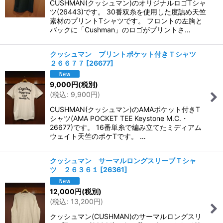
CUSHMAN(クッシュマン)のオリジナルロゴTシャ
ツ(26443)です。 30番双糸を使用した度詰め天竺
素材のプリントTシャツです。 フロントの左胸と
バックに「Cushman」のロゴがプリントさ…
クッシュマン プリントポケット付きＴシャツ
２６６７７
[
26677
]
9,000
円
(税別)
(
税込
:
9,900
円
)
CUSHMAN(クッシュマン)のAMAポケット付きT
シャツ(AMA POCKET TEE Keystone M.C.・
26677)です。 16番単糸で編み立てたミディアム
ウェイト天竺のポケTです。 …
クッシュマン サーマルロングスリーブＴシャ
ツ ２６３６１
[
26361
]
12,000
円
(税別)
(
税込
:
13,200
円
)
クッシュマン(CUSHMAN)のサーマルロングスリ