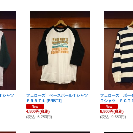
ルＴシャツ
フェローズ ベースボールＴシャツ
フェローズ ボー
ＰＲＢＴ１
[
PRBT1
]
Ｔシャツ ＰＣＴ
4,800円
(税別)
8,800円
(税別)
(
税込
:
5,280円
)
(
税込
:
9,680円
)