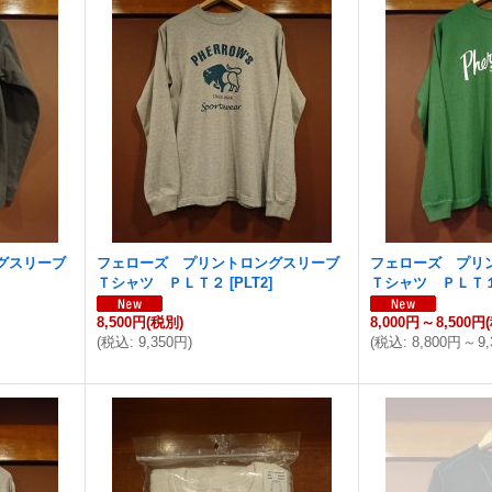
グスリーブ
フェローズ プリントロングスリーブ
フェローズ プリ
Ｔシャツ ＰＬＴ２
[
PLT2
]
Ｔシャツ ＰＬＴ
8,500円
(税別)
8,000円
～
8,500円
(
税込
:
9,350円
)
(
税込
:
8,800円
～
9