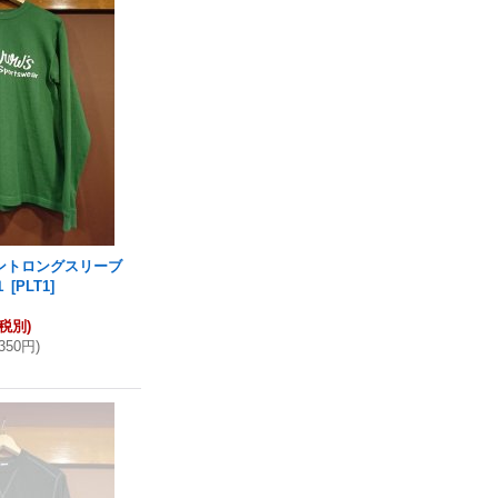
ントロングスリーブ
１
[
PLT1
]
(税別)
,350円
)