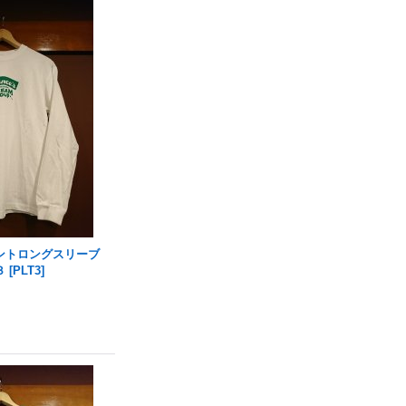
ントロングスリーブ
３
[
PLT3
]