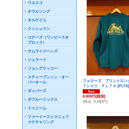
ウエスコ
オウルソング
オルゲイユ
クッシュマン
コナーズ（ワンピースオ
ブロック）
サムライジーンズ
ジェラード
ジョングラッコー
スティーブンソン・オー
フェローズ プリントロン
バーオール
Ｔシャツ ＰＬＴ４
[
PLT4
]
ダッパーズ
8,800円
(税別)
ダブルヘリックス
(
税込
:
9,680円
)
ドゥニーム
ファーイーストマニュフ
ァクチャリング