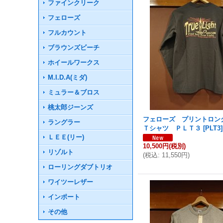
ファインクリーク
フェローズ
フルカウント
ブラウンズビーチ
ホイールワークス
M.I.D.A(ミダ)
ミュラー＆ブロス
桃太郎ジーンズ
フェローズ プリントロン
ラングラー
Ｔシャツ ＰＬＴ３
[
PLT3
]
ＬＥＥ(リー)
10,500円
(税別)
リゾルト
(
税込
:
11,550円
)
ローリングダブトリオ
ワイツーレザー
インポート
その他