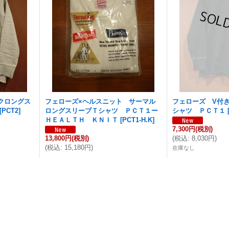
クロングス
フェローズ×ヘルスニット サーマル
フェローズ V付
[
PCT2
]
ロングスリーブＴシャツ ＰＣＴ１ー
シャツ ＰＣＴ１
ＨＥＡＬＴＨ ＫＮＩＴ
[
PCT1-H.K
]
7,300円
(税別)
13,800円
(税別)
(
税込
:
8,030円
)
(
税込
:
15,180円
)
在庫なし