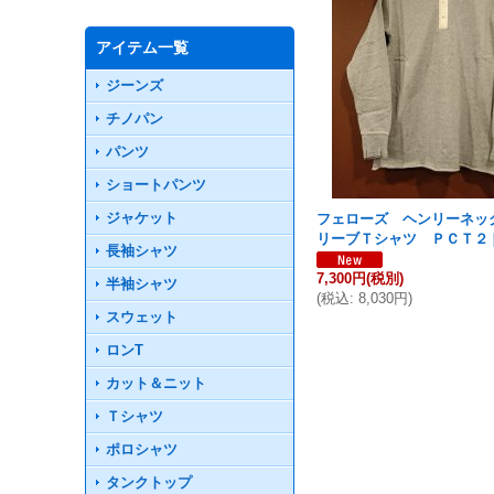
アイテム一覧
ジーンズ
チノパン
パンツ
ショートパンツ
ジャケット
フェローズ ヘンリーネッ
リーブＴシャツ ＰＣＴ２
長袖シャツ
7,300円
(税別)
半袖シャツ
(
税込
:
8,030円
)
スウェット
ロンT
カット＆ニット
Ｔシャツ
ポロシャツ
タンクトップ