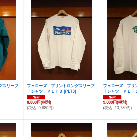
グスリーブ
フェローズ プリントロングスリーブ
フェローズ プリ
Ｔシャツ ＰＬＴ３
[
PLT3
]
Ｔシャツ ＰＬＴ
8,800円
(税別)
9,800円
(税別)
(
税込
:
9,680円
)
(
税込
:
10,780円
)