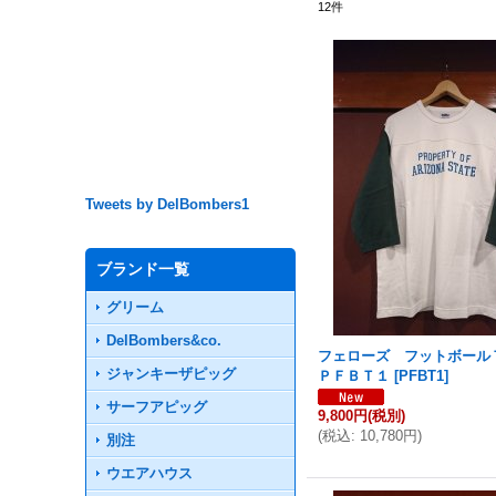
12
件
Tweets by DelBombers1
ブランド一覧
グリーム
DelBombers&co.
フェローズ フットボー
ジャンキーザピッグ
ＰＦＢＴ１
[
PFBT1
]
サーフアピッグ
9,800円
(税別)
(
税込
:
10,780円
)
別注
ウエアハウス