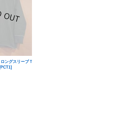
きロングスリーブＴ
[
PCT1
]