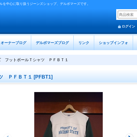
ルを中心に取り扱うジーンズショップ、デルボマーズです。
ログイン
オーナーブログ
デルボマーズブログ
リンク
ショップインフォ
ズ フットボールＴシャツ ＰＦＢＴ１
ツ ＰＦＢＴ１
[
PFBT1
]