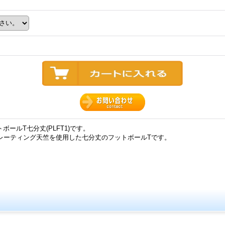
ットボールT七分丈(PLFT1)です。
レーティング天竺を使用した七分丈のフットボールTです。