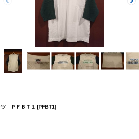
ャツ ＰＦＢＴ１
[
PFBT1
]