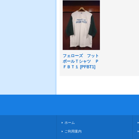
フェローズ フット
ボールＴシャツ Ｐ
ＦＢＴ１
[
PFBT1
]
ホーム
ご利用案内