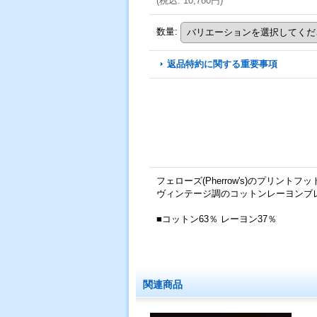
(
税込
:
10,780円
)
数量
:
返品特約に関する重要事項
フェローズ(Pherrow's)のプリントフ
ヴィンテージ調のコットンレーヨンブ
■コットン63％ レーヨン37％
関連商品