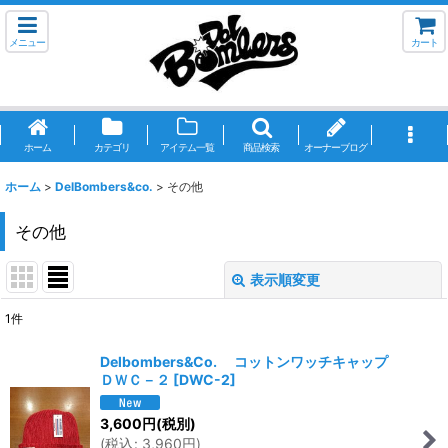
メニュー
カート
ホーム
カテゴリ
アイテム一覧
商品検索
オーナーブログ
ホーム
>
DelBombers&co.
>
その他
その他
表示順変更
閉じる
1
件
表示数
:
Delbombers&Co. コットンワッチキャップ
ＤＷＣ－２
[
DWC-2
]
並び順
:
3,600
円
(税別)
(
税込
:
3,960
円
)
絞り込む