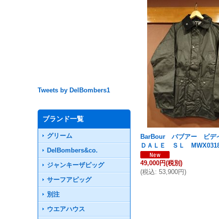
Tweets by DelBombers1
ブランド一覧
グリーム
BarBour バブアー ビ
ＤＡＬＥ ＳＬ MWX031
DelBombers&co.
49,000円
(税別)
ジャンキーザピッグ
(
税込
:
53,900円
)
サーフアピッグ
別注
ウエアハウス