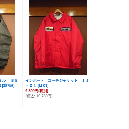
デイル ＢＥ
インポート コーチジャケット ＩＪ
8
[
38756
]
－０１
[
IJ-01
]
9,800円
(税別)
(
税込
:
10,780円
)