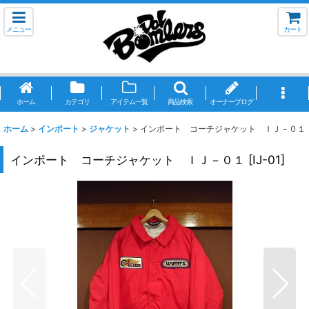
メニュー
カート
ホーム
カテゴリ
アイテム一覧
商品検索
オーナーブログ
ホーム
>
インポート
>
ジャケット
>
インポート コーチジャケット ＩＪ－０１
インポート コーチジャケット ＩＪ－０１
[
IJ-01
]