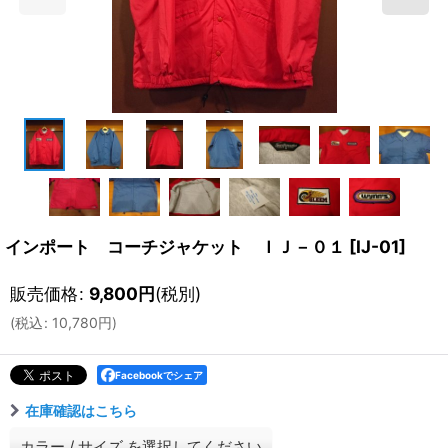
インポート コーチジャケット ＩＪ－０１
[
IJ-01
]
販売価格
:
9,800
円
(税別)
(
税込
:
10,780
円
)
Facebookでシェア
在庫確認はこちら
カラー
/
サイズ
を選択してください