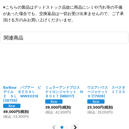
※こちらの製品はデッドストック品故に商品にシミや汚れ等の不備
があった場合でも、交換返品は一切お受け出来ませんので、ご了承
頂ける方のみお買い上げくださいませ。
関連商品
BarBour バブアー ビ
ミュラーアンドブロス
ウエアハウス スペクタ
デイル ＢＥＤＡＬ
ナイロンジャケット Ｍ
ージャケット １７００
Ｅ ＳＬ MWX0318
Ｂ０１７
[
MB017
]
９
[
17009
]
[
38756
]
39,000
円
(税別)
25,500
円
(税別)
49,000
円
(税別)
(
税込
:
42,900
円
)
(
税込
:
28,050
円
)
(
税込
:
53,900
円
)