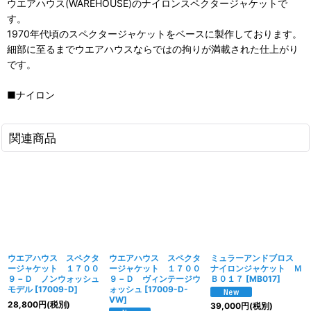
ウエアハウス(WAREHOUSE)のナイロンスペクタージャケットで
す。
1970年代頃のスペクタージャケットをベースに製作しております。
細部に至るまでウエアハウスならではの拘りが満載された仕上がり
です。
■ナイロン
関連商品
ウエアハウス スペクタ
ウエアハウス スペクタ
ミュラーアンドブロス
ージャケット １７００
ージャケット １７００
ナイロンジャケット Ｍ
９－Ｄ ノンウォッシュ
９－Ｄ ヴィンテージウ
Ｂ０１７
[
MB017
]
モデル
[
17009-D
]
ォッシュ
[
17009-D-
VW
]
28,800
円
(税別)
39,000
円
(税別)