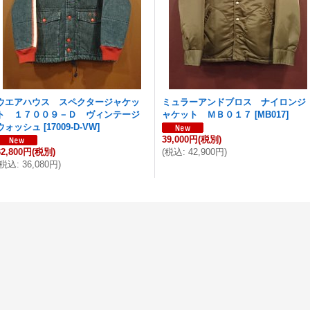
ウエアハウス スペクタージャケッ
ミュラーアンドブロス ナイロンジ
ト １７００９－Ｄ ヴィンテージ
ャケット ＭＢ０１７
[
MB017
]
ウォッシュ
[
17009-D-VW
]
39,000円
(税別)
32,800円
(税別)
(
税込
:
42,900円
)
税込
:
36,080円
)