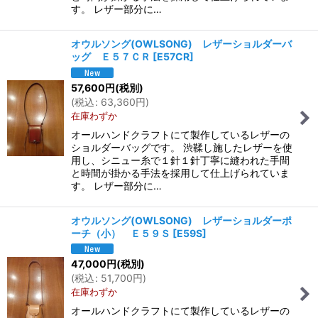
す。 レザー部分に…
オウルソング(OWLSONG) レザーショルダーバ
ッグ Ｅ５７ＣＲ
[
E57CR
]
57,600
円
(税別)
(
税込
:
63,360
円
)
在庫わずか
オールハンドクラフトにて製作しているレザーの
ショルダーバッグです。 渋鞣し施したレザーを使
用し、シニュー糸で１針１針丁寧に縫われた手間
と時間が掛かる手法を採用して仕上げられていま
す。 レザー部分に…
オウルソング(OWLSONG) レザーショルダーポ
ーチ（小） Ｅ５９Ｓ
[
E59S
]
47,000
円
(税別)
(
税込
:
51,700
円
)
在庫わずか
オールハンドクラフトにて製作しているレザーの