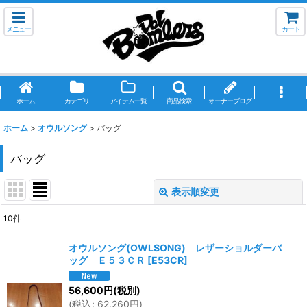
メニュー
カート
ホーム
カテゴリ
アイテム一覧
商品検索
オーナーブログ
ホーム
>
オウルソング
>
バッグ
バッグ
表示順変更
閉じる
10
件
表示数
:
オウルソング(OWLSONG) レザーショルダーバ
ッグ Ｅ５３ＣＲ
[
E53CR
]
並び順
:
56,600
円
(税別)
(
税込
:
62,260
円
)
絞り込む