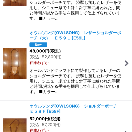
ショルダーポーチです。 渋鞣し施したレザーを使
用し、シニュー糸で１針１針丁寧に縫われた手間
と時間が掛かる手法を採用して仕上げられていま
す。 ■カラー…
オウルソング(OWLSONG) レザーショルダーポ
ーチ（大） Ｅ５９Ｌ
[
E59L
]
48,000
円
(税別)
(
税込
:
52,800
円
)
在庫わずか
オールハンドクラフトにて製作しているレザーの
ショルダーポーチです。 渋鞣し施したレザーを使
用し、シニュー糸で１針１針丁寧に縫われた手間
と時間が掛かる手法を採用して仕上げられていま
す。 ■カラー…
オウルソング(OWLSONG) ショルダーポーチ
Ｅ５８Ｆ
[
E58F
]
52,000
円
(税別)
(
税込
:
57,200
円
)
在庫わずか