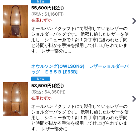
55,600
円
(税別)
(
税込
:
61,160
円
)
在庫わずか
オールハンドクラフトにて製作しているレザーの
ショルダーバッグです。 渋鞣し施したレザーを使
用し、シニュー糸で１針１針丁寧に縫われた手間
と時間が掛かる手法を採用して仕上げられていま
す。 レザー部分に…
オウルソング(OWLSONG) レザーショルダーバ
ッグ Ｅ５５Ｂ
[
E55B
]
58,500
円
(税別)
(
税込
:
64,350
円
)
在庫わずか
オールハンドクラフトにて製作しているレザーの
ショルダーバッグです。 渋鞣し施したレザーを使
用し、シニュー糸で１針１針丁寧に縫われた手間
と時間が掛かる手法を採用して仕上げられていま
す。 レザー部分に…