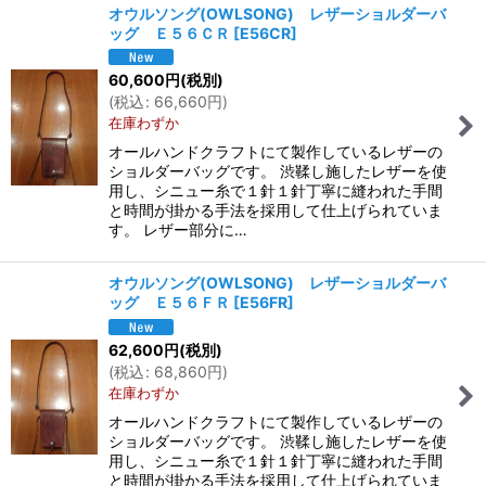
オウルソング(OWLSONG) レザーショルダーバ
ッグ Ｅ５６ＣＲ
[
E56CR
]
60,600
円
(税別)
(
税込
:
66,660
円
)
在庫わずか
オールハンドクラフトにて製作しているレザーの
ショルダーバッグです。 渋鞣し施したレザーを使
用し、シニュー糸で１針１針丁寧に縫われた手間
と時間が掛かる手法を採用して仕上げられていま
す。 レザー部分に…
オウルソング(OWLSONG) レザーショルダーバ
ッグ Ｅ５６ＦＲ
[
E56FR
]
62,600
円
(税別)
(
税込
:
68,860
円
)
在庫わずか
オールハンドクラフトにて製作しているレザーの
ショルダーバッグです。 渋鞣し施したレザーを使
用し、シニュー糸で１針１針丁寧に縫われた手間
と時間が掛かる手法を採用して仕上げられていま