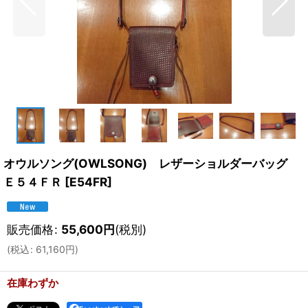
オウルソング(OWLSONG) レザーショルダーバッグ
Ｅ５４ＦＲ
[
E54FR
]
販売価格
:
55,600
円
(税別)
(
税込
:
61,160
円
)
在庫わずか