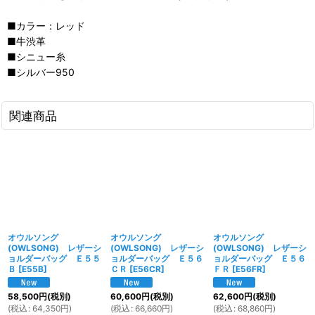
■カラー：レッド
■牛渋革
■シニュー糸
■シルバー950
関連商品
オウルソング
オウルソング
オウルソング
(OWLSONG) レザーシ
(OWLSONG) レザーシ
(OWLSONG) レザーシ
ョルダーバッグ Ｅ５５
ョルダーバッグ Ｅ５６
ョルダーバッグ Ｅ５６
Ｂ
[
E55B
]
ＣＲ
[
E56CR
]
ＦＲ
[
E56FR
]
58,500
円
(税別)
60,600
円
(税別)
62,600
円
(税別)
(
税込
:
64,350
円
)
(
税込
:
66,660
円
)
(
税込
:
68,860
円
)