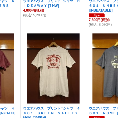
シャツ ４
ウエアハウス プリントTシャツ Ｈ
ウエアハウス プ
ＥＲＳ
ＩＤＥＡＷＡＹ
[
T-HW
]
６０１ ＵＮＢＥ
4,800円
(税別)
UNBEATABLE
]
(
税込
:
5,280円
)
7,300円
(税別)
(
税込
:
8,030円
)
シャツ ４
ウエアハウス プリントTシャツ ４
ウエアハウス プ
[
4601-DO
]
６０１ ＧＲＥＥＮ ＶＡＬＬＥＹ
６０１ ＮＯＭＥ
[
4601-GREEN
]