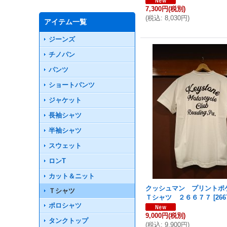
7,300円
(税別)
(
税込
:
8,030円
)
アイテム一覧
ジーンズ
チノパン
パンツ
ショートパンツ
ジャケット
長袖シャツ
半袖シャツ
スウェット
ロンT
カット＆ニット
クッシュマン プリントポ
Ｔシャツ
Ｔシャツ ２６６７７
[
266
ポロシャツ
9,000円
(税別)
タンクトップ
(
税込
:
9,900円
)