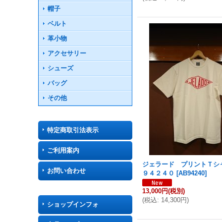
帽子
ベルト
革小物
アクセサリー
シューズ
バッグ
その他
特定商取引法表示
ご利用案内
ジェラード プリントＴシ
お問い合わせ
９４２４０
[
AB94240
]
13,000円
(税別)
(
税込
:
14,300円
)
ショップインフォ