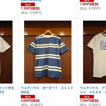
7,900円
(税別)
7,300円
(税別)
(
税込
:
8,690円
)
(
税込
:
8,030円
)
ケット付き
ウエアハウス ボーダーＴ ４１１３
ウエアハウス プ
77
]
[
4113
]
ャツ ４０５９ 
9,600円
(税別)
7,500円
(税別)
(
税込
:
10,560円
)
(
税込
:
8,250円
)