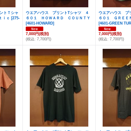
リントＴシャ
ウエアハウス プリントTシャツ ４
ウエアハウス プ
ｔｉｃ
[
275-
６０１ ＨＯＷＡＲＤ ＣＯＵＮＴＹ
６０１ ＧＲＥＥ
[
4601-HOWARD
]
[
4601-GREEN TU
7,000円
(税別)
7,000円
(税別)
(
税込
:
7,700円
)
(
税込
:
7,700円
)