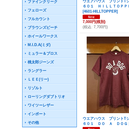
ウエアハウス プリントT
ファインクリーク
６０１ ＨＩＬＬＴＯＰＰ
フェローズ
[
4601-HILLTOPPER
]
フルカウント
7,000円
(税別)
(
税込
:
7,700円
)
ブラウンズビーチ
ホイールワークス
M.I.D.A(ミダ)
ミュラー＆ブロス
桃太郎ジーンズ
ラングラー
ＬＥＥ(リー)
リゾルト
ローリングダブトリオ
ワイツーレザー
インポート
ウエアハウス プリントT
その他
６０１ ＤＯ Ａ ＤＯＧ