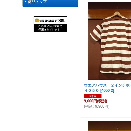
商品トップ
ウエアハウス ２インチ
４０５０
[
4050-2
]
9,000円
(税別)
(
税込
:
9,900円
)