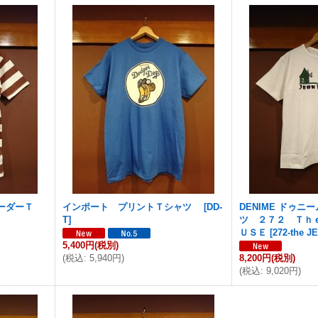
ボーダーＴ
インポート プリントＴシャツ
[
DD-
DENIME ドゥ
T
]
ツ ２７２ Ｔｈ
ＵＳＥ
[
272-the J
5,400円
(税別)
(
税込
:
5,940円
)
8,200円
(税別)
(
税込
:
9,020円
)