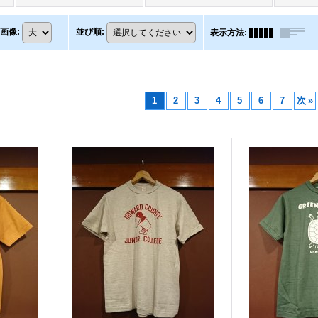
画像
:
並び順
:
表示方法
:
1
2
3
4
5
6
7
次
»