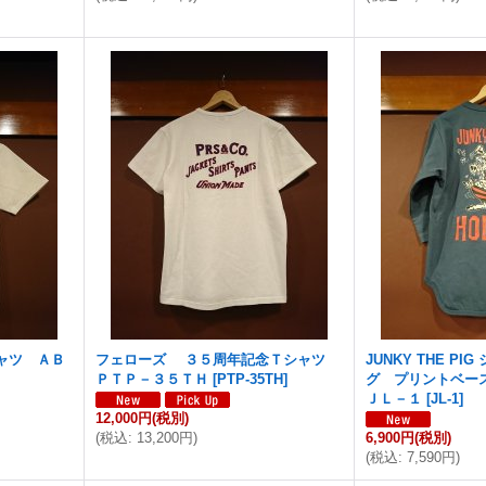
ャツ ＡＢ
フェローズ ３５周年記念Ｔシャツ
JUNKY THE P
ＰＴＰ－３５ＴＨ
[
PTP-35TH
]
グ プリントベー
ＪＬ－１
[
JL-1
]
12,000円
(税別)
(
税込
:
13,200円
)
6,900円
(税別)
(
税込
:
7,590円
)