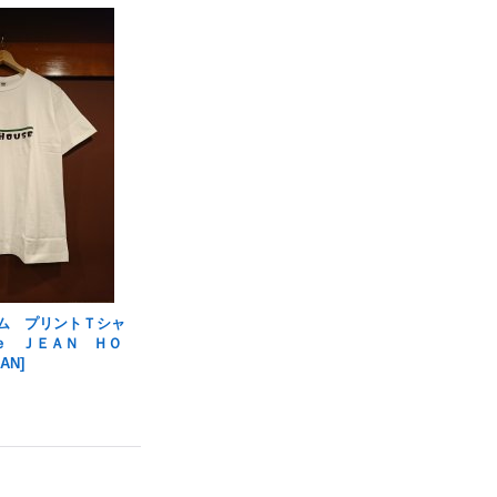
ニーム プリントＴシャ
ｅ ＪＥＡＮ ＨＯ
EAN
]