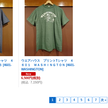
シャツ ４
ウエアハウス プリントTシャツ ４
６
[
4601-
６０１ ＷＡＳＨＩＮＧＴＯＮ
[
4601-
WASHINGTON
]
6,500円
(税別)
(
税込
:
7,150円
)
1
2
3
4
5
6
7
次
»