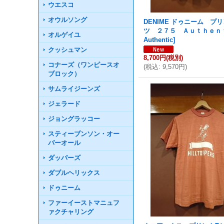
ウエスコ
オウルソング
DENIME ドゥニーム プ
ツ ２７５ Ａｕｔｈｅｎ
オルゲイユ
Authentic
]
クッシュマン
8,700円
(税別)
コナーズ（ワンピースオ
(
税込
:
9,570円
)
ブロック）
サムライジーンズ
ジェラード
ジョングラッコー
スティーブンソン・オー
バーオール
ダッパーズ
ダブルヘリックス
ドゥニーム
ファーイーストマニュフ
ァクチャリング