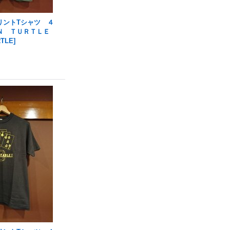
リントTシャツ ４
Ｎ ＴＵＲＴＬＥ
RTLE
]