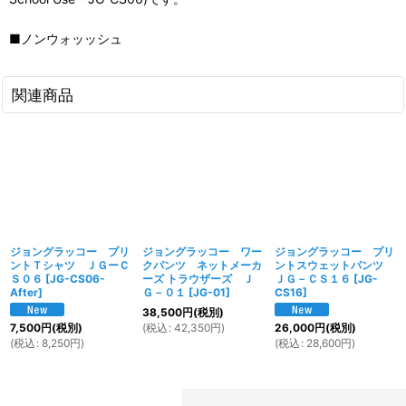
■ノンウォッッシュ
関連商品
ジョングラッコー プリ
ジョングラッコー ワー
ジョングラッコー プリ
ントＴシャツ ＪＧーＣ
クパンツ ネットメーカ
ントスウェットパンツ
Ｓ０６
[
JG-CS06-
ーズ トラウザーズ Ｊ
ＪＧ－ＣＳ１６
[
JG-
After
]
Ｇ－０１
[
JG-01
]
CS16
]
38,500
円
(税別)
(
税込
:
42,350
円
)
7,500
円
(税別)
26,000
円
(税別)
(
税込
:
8,250
円
)
(
税込
:
28,600
円
)