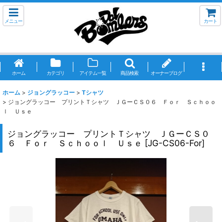
メニュー
カート
ホーム
カテゴリ
アイテム一覧
商品検索
オーナーブログ
ホーム
>
ジョングラッコー
>
Tシャツ
>
ジョングラッコー プリントＴシャツ ＪＧーＣＳ０６ Ｆｏｒ Ｓｃｈｏｏ
ｌ Ｕｓｅ
ジョングラッコー プリントＴシャツ ＪＧーＣＳ０
６ Ｆｏｒ Ｓｃｈｏｏｌ Ｕｓｅ
[
JG-CS06-For
]