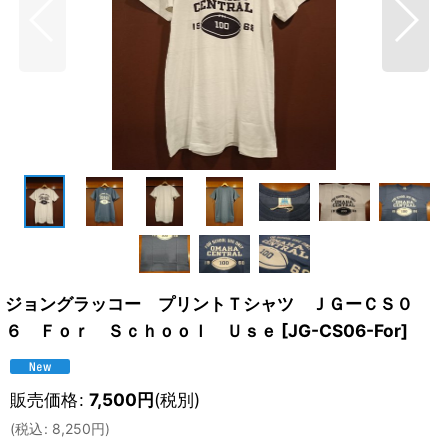
ジョングラッコー プリントＴシャツ ＪＧーＣＳ０
６ Ｆｏｒ Ｓｃｈｏｏｌ Ｕｓｅ
[
JG-CS06-For
]
販売価格
:
7,500
円
(税別)
(
税込
:
8,250
円
)