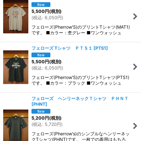
5,500
円
(税別)
(
税込
:
6,050
円
)
フェローズ(Pherrow'S)のプリントTシャツ(MAT1)
です。 ■カラー：杢グレー ■ワンウォッシュ
フェローズ Tシャツ ＰＴＳ１
[
PTS1
]
5,500
円
(税別)
(
税込
:
6,050
円
)
フェローズ(Pherrow'S)のプリントTシャツ(PTS1)
です。 ■カラー：ブラック ■ワンウォッシュ
フェローズ ヘンリーネックＴシャツ ＰＨＮＴ
[
PHNT
]
5,200
円
(税別)
(
税込
:
5,720
円
)
フェローズ(Pherrow's)のシンプルなヘンリーネッ
クTシャツ(PHNT)です。 一枚での着用はもちろ