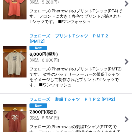
(
税込
:
5,280
円
)
フェローズ(Pherrow's)のプリントTシャツ(PT4)で
す。 フロントに大きく多色でプリントが施された
Tシャツです。 ■ワンウォッシュ
フェローズ プリントＴシャツ ＰＭＴ２
[
PMT2
]
6,000
円
(税別)
(
税込
:
6,600
円
)
フェローズ(Pherrow's)のプリントTシャツ(PMT2)
です。 架空のバッテリーメーカーの販促Tシャツ
をイメージして制作されたプリントのTシャツで
す。 ■ワンウォッシュ
フェローズ 刺繍Ｔシャツ ＰＴＰ２
[
PTP2
]
7,800
円
(税別)
(
税込
:
8,580
円
)
フェローズ(Pherrow's)の刺繍Tシャツ(PTP2)で
す。 フロントにチェーン刺繍でカスタムされたT