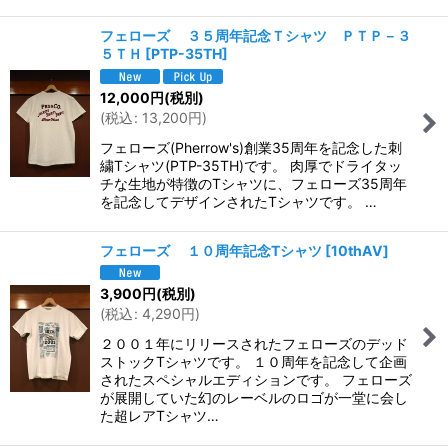
フェローズ ３５周年記念Ｔシャツ ＰＴＰ－３
５ＴＨ
[
PTP-35TH
]
12,000
円
(税別)
(
税込
:
13,200
円
)
フェローズ(Pherrow's)創業35周年を記念した刺
繍Tシャツ(PTP-35TH)です。 肉厚でドライタッ
チな生地が特徴のTシャツに、フェローズ35周年
を記念してデザインされたTシャツです。 …
フェローズ １０周年記念Tシャツ
[
10thAV
]
3,900
円
(税別)
(
税込
:
4,290
円
)
２００１年にリリースされたフェローズのデッド
ストックTシャツです。 １０周年を記念して企画
されたスペシャルエディションです。 フェローズ
が展開していた幻のレーベルのロゴが一堂に会し
た超レアTシャツ…