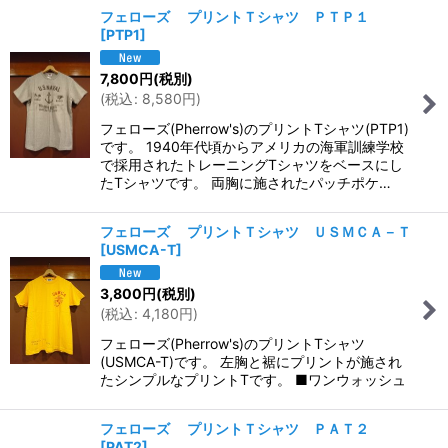
フェローズ プリントＴシャツ ＰＴＰ１
[
PTP1
]
7,800
円
(税別)
(
税込
:
8,580
円
)
フェローズ(Pherrow's)のプリントTシャツ(PTP1)
です。 1940年代頃からアメリカの海軍訓練学校
で採用されたトレーニングTシャツをベースにし
たTシャツです。 両胸に施されたパッチポケ…
フェローズ プリントＴシャツ ＵＳＭＣＡ－Ｔ
[
USMCA-T
]
3,800
円
(税別)
(
税込
:
4,180
円
)
フェローズ(Pherrow's)のプリントTシャツ
(USMCA-T)です。 左胸と裾にプリントが施され
たシンプルなプリントTです。 ■ワンウォッシュ
フェローズ プリントＴシャツ ＰＡＴ２
[
PAT2
]