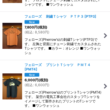
シャツです。 ■ワンウォッシュ
フェローズ 刺繍Ｔシャツ ＰＴＰ３
[
PTP3
]
7,800
円
(税別)
(
税込
:
8,580
円
)
フェローズ(Pherrow's)の刺繍Tシャツ(PTP3)で
す。 左胸と背面にチェーン刺繍でカスタムされた
Tシャツです。 ■カラー：オレンジ ■ワンウォッ
シュ
フェローズ プリントＴシャツ ＰＭＴ４
[
PMT4
]
6,000
円
(税別)
(
税込
:
6,600
円
)
フェローズ(Pherrow's)のプリントTシャツ(PMT4)
です。 架空の電気工事会社のスタッフTシャツを
イメージして製作されたプリントのTシャツで
す。 ■ワンウォッシュ