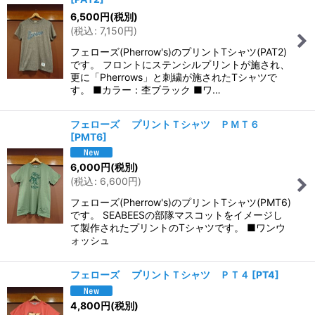
6,500
円
(税別)
(
税込
:
7,150
円
)
フェローズ(Pherrow's)のプリントTシャツ(PAT2)
です。 フロントにステンシルプリントが施され、
更に「Pherrows」と刺繍が施されたTシャツで
す。 ■カラー：杢ブラック ■ワ…
フェローズ プリントＴシャツ ＰＭＴ６
[
PMT6
]
6,000
円
(税別)
(
税込
:
6,600
円
)
フェローズ(Pherrow's)のプリントTシャツ(PMT6)
です。 SEABEESの部隊マスコットをイメージし
て製作されたプリントのTシャツです。 ■ワンウ
ォッシュ
フェローズ プリントＴシャツ ＰＴ４
[
PT4
]
4,800
円
(税別)