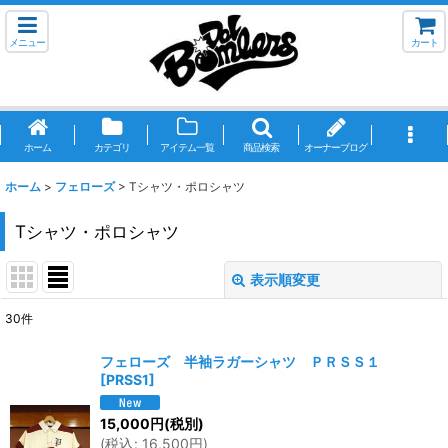
メニュー
カート
ホーム
カテゴリ
アイテム一覧
商品検索
オーナーブログ
ホーム
>
フェローズ
>
Tシャツ・ポロシャツ
Tシャツ・ポロシャツ
表示順変更
閉じる
30
件
表示数
:
フェローズ 半袖ラガーシャツ ＰＲＳＳ１
[
PRSS1
]
並び順
:
15,000
円
(税別)
(
税込
:
16,500
円
)
絞り込む