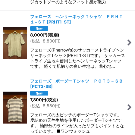
ジカットソーのようなフィット感が魅力…
フェローズ ヘンリーネックＴシャツ ＰＲＨＴ
１−ＳＴ
[
PRHT1-ST
]
8,000
円
(税別)
(
税込
:
8,800
円
)
フェローズ(Pherrow's)のサッカーストライプヘン
リーネックTシャツ(PRHT1-ST)です。 サッカース
トライプ生地を使用したヘンリーネックTシャツ
です。 軽くて肌触りの良い生地は、着心地…
フェローズ ボーダーＴシャツ ＰＣＴ３－ＳＢ
[
PCT3-SB
]
7,800
円
(税別)
(
税込
:
8,580
円
)
フェローズの太ピッチのボーダーTシャツです。
度詰めの天竺生地を使用したボーダーTシャツで
す。 袖部分のラインが入ったリブもポイントとな
っています。 ■ワンウォッシュ