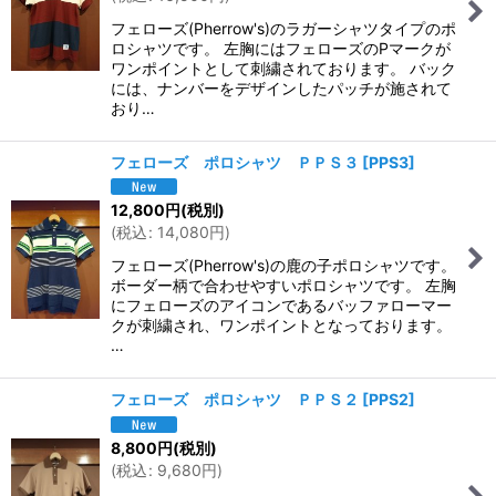
フェローズ(Pherrow's)のラガーシャツタイプのポ
ロシャツです。 左胸にはフェローズのPマークが
ワンポイントとして刺繍されております。 バック
には、ナンバーをデザインしたパッチが施されて
おり…
フェローズ ポロシャツ ＰＰＳ３
[
PPS3
]
12,800
円
(税別)
(
税込
:
14,080
円
)
フェローズ(Pherrow's)の鹿の子ポロシャツです。
ボーダー柄で合わせやすいポロシャツです。 左胸
にフェローズのアイコンであるバッファローマー
クが刺繍され、ワンポイントとなっております。
…
フェローズ ポロシャツ ＰＰＳ２
[
PPS2
]
8,800
円
(税別)
(
税込
:
9,680
円
)