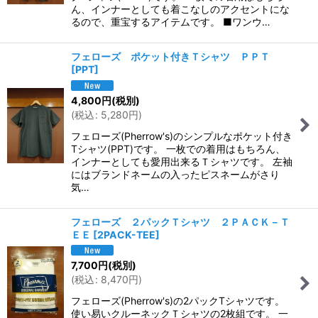
ん、インナーとしても着こなしのアクセントにな
るので、重宝するアイテムです。 ■ワンウ…
フェローズ ポケット付きＴシャツ ＰＰＴ
[
PPT
]
4,800
円
(税別)
(
税込
:
5,280
円
)
フェローズ(Pherrow's)のシンプルなポケット付き
Tシャツ(PPT)です。 一枚での着用はもちろん、
インナーとしても愛用出来るＴシャツです。 左袖
にはブランドネームの入ったピスネームがさり
気…
フェローズ ２パックＴシャツ ２ＰＡＣＫ－Ｔ
ＥＥ
[
2PACK-TEE
]
7,700
円
(税別)
(
税込
:
8,470
円
)
フェローズ(Pherrow's)の2パックTシャツです。
使い易いクルーネックＴシャツの2枚組です。 一