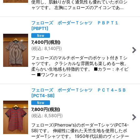
使用し、肌触りが良く通気性も優れていたポロシ
ャツです。 左胸にフェローズのアイコンであ…
フェローズ ボーダーＴシャツ ＰＢＰＴ１
[
PBPT1
]
7,400
円
(税別)
(
税込
:
8,140
円
)
フェローズのマルチボーダーのポケット付きＴシ
ャツです。 クラシカルな雰囲気も楽しめる一枚。
柔らかい生地感も特徴的です。 ■カラー：ネイビ
ー ■ワンウォッシュ
フェローズ ボーダーＴシャツ ＰＣＴ４−ＳＢ
[
PCT4-SB
]
7,800
円
(税別)
(
税込
:
8,580
円
)
フェローズ(Pherrow's)のボーダーTシャツ(PCT4-
SB)です。 伸縮性に優れた天竺生地を使用したボ
ーダーTシャツです。 1950年代以前のヴィンテー