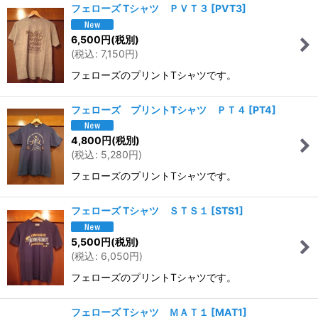
フェローズ Tシャツ ＰＶＴ３
[
PVT3
]
6,500
円
(税別)
(
税込
:
7,150
円
)
フェローズのプリントTシャツです。
フェローズ プリントTシャツ ＰＴ４
[
PT4
]
4,800
円
(税別)
(
税込
:
5,280
円
)
フェローズのプリントTシャツです。
フェローズ Tシャツ ＳＴＳ１
[
STS1
]
5,500
円
(税別)
(
税込
:
6,050
円
)
フェローズのプリントTシャツです。
フェローズ Tシャツ ＭＡＴ１
[
MAT1
]