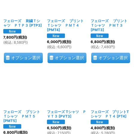
フェローズ 刺繍Ｔシ
フェローズ プリント
フェローズ プリント
ャツ ＰＴＰ３
[
PTP3
]
Ｔシャツ ＰＭＴ４
Ｔシャツ ＰＭＴ３
[
PMT4
]
[
PMT3
]
7,800
円
(税別)
6,000
円
(税別)
6,800
円
(税別)
(
税込
:
8,580
円
)
(
税込
:
6,600
円
)
(
税込
:
7,480
円
)
オプション選択
オプション選択
オプション選択
フェローズ プリント
フェローズ Tシャツ Ｐ
フェローズ プリントT
Ｔシャツ ＰＭＴ５
ＶＴ３
[
PVT3
]
シャツ ＰＴ４
[
PT4
]
[
PMT5
]
6,500
円
(税別)
4,800
円
(税別)
6,800
円
(税別)
(
税込
:
7,150
円
)
(
税込
:
5,280
円
)