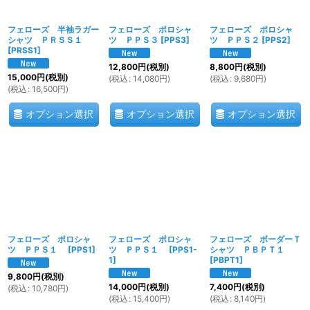
フェローズ 半袖ラガー
フェローズ ポロシャ
フェローズ ポロシャ
シャツ ＰＲＳＳ１
ツ ＰＰＳ３
[
PPS3
]
ツ ＰＰＳ２
[
PPS2
]
[
PRSS1
]
12,800
円
(税別)
8,800
円
(税別)
15,000
円
(税別)
(
税込
:
14,080
円
)
(
税込
:
9,680
円
)
(
税込
:
16,500
円
)
オプション選択
オプション選択
オプション選択
フェローズ ポロシャ
フェローズ ポロシャ
フェローズ ボーダーＴ
ツ ＰＰＳ１
[
PPS1
]
ツ ＰＰＳ１
[
PPS1-
シャツ ＰＢＰＴ１
1
]
[
PBPT1
]
9,800
円
(税別)
14,000
円
(税別)
7,400
円
(税別)
(
税込
:
10,780
円
)
(
税込
:
15,400
円
)
(
税込
:
8,140
円
)