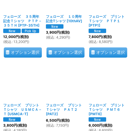
フェローズ ３５周年
フェローズ １０周年
フェローズ プリント
記念Ｔシャツ ＰＴＰ－
記念Tシャツ
[
10thAV
]
Ｔシャツ ＰＴＰ１
３５ＴＨ
[
PTP-35TH
]
[
PTP1
]
3,900
円
(税別)
12,000
円
(税別)
7,800
円
(税別)
(
税込
:
4,290
円
)
(
税込
:
13,200
円
)
(
税込
:
8,580
円
)
オプション選択
オプション選択
オプション選択
フェローズ プリント
フェローズ プリント
フェローズ プリント
Ｔシャツ ＵＳＭＣＡ－
Ｔシャツ ＰＡＴ２
Ｔシャツ ＰＭＴ６
Ｔ
[
USMCA-T
]
[
PAT2
]
[
PMT6
]
6,500
円
(税別)
(
税込
:
7,150
円
)
3,800
円
(税別)
6,000
円
(税別)
(
税込
:
4,180
円
)
(
税込
:
6,600
円
)