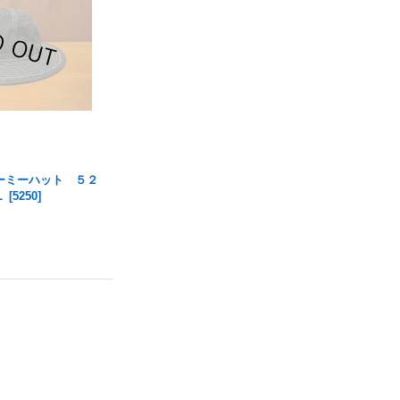
ーミーハット ５２
Ｌ
[
5250
]