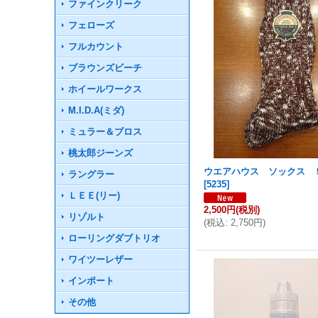
ファインクリーク
フェローズ
フルカウント
ブラウンズビーチ
ホイールワークス
M.I.D.A(ミダ)
ミュラー＆ブロス
桃太郎ジーンズ
ウエアハウス ソックス 
ラングラー
[
5235
]
ＬＥＥ(リー)
2,500円
(税別)
リゾルト
(
税込
:
2,750円
)
ローリングダブトリオ
ワイツーレザー
インポート
その他