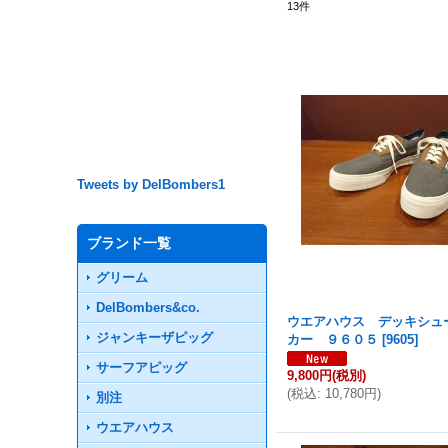
13
件
Tweets by DelBombers1
ブランド一覧
グリーム
DelBombers&co.
ウエアハウス デッキシュ
ジャンキーザピッグ
カー ９６０５
[
9605
]
サーフアピッグ
9,800円
(税別)
(
税込
:
10,780円
)
別注
ウエアハウス