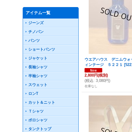
アイテム一覧
ジーンズ
チノパン
パンツ
ショートパンツ
ジャケット
ウエアハウス デニムウォ
ィンテージ ５２２１
[
522
長袖シャツ
2,800円
(税別)
半袖シャツ
(
税込
:
3,080円
)
スウェット
在庫なし
ロンT
カット＆ニット
Ｔシャツ
ポロシャツ
タンクトップ