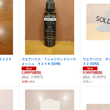
５２３５
ウエアハウス Ｔシャツランドリーウ
ウエアハウス デ
ォッシュ ５２４８
[
5248
]
４２
[
5242
]
2,800円
(税別)
9,500円
(税別)
(
税込
:
3,080円
)
(
税込
:
10,450円
)
在庫わずか
在庫なし