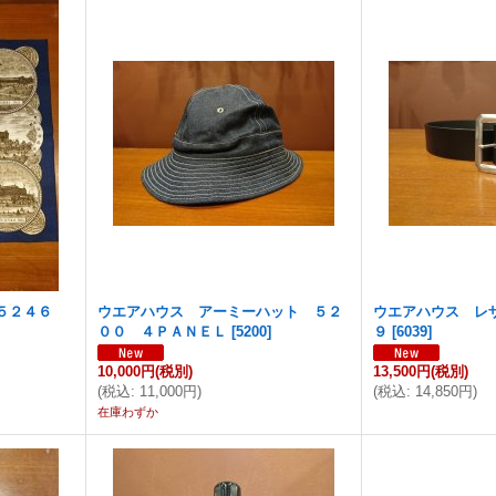
５２４６
ウエアハウス アーミーハット ５２
ウエアハウス レ
００ ４ＰＡＮＥＬ
[
5200
]
９
[
6039
]
10,000円
(税別)
13,500円
(税別)
(
税込
:
11,000円
)
(
税込
:
14,850円
)
在庫わずか