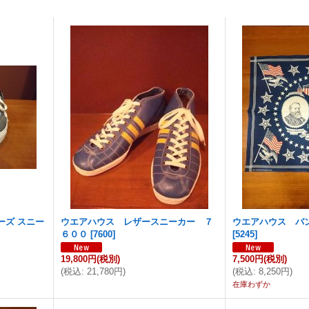
ーズ スニー
ウエアハウス レザースニーカー ７
ウエアハウス バ
６００
[
7600
]
[
5245
]
19,800円
(税別)
7,500円
(税別)
(
税込
:
21,780円
)
(
税込
:
8,250円
)
在庫わずか