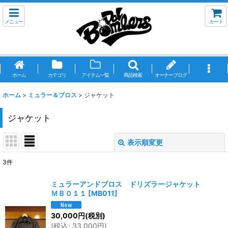
メニュー
カート
ホーム
カテゴリ
アイテム一覧
商品検索
オーナーブログ
ホーム
>
ミュラー＆ブロス
>
ジャケット
ジャケット
表示順変更
閉じる
3
件
表示数
:
ミュラーアンドブロス ドリズラージャケット
ＭＢ０１１
[
MB011
]
並び順
:
30,000
円
(税別)
(
税込
:
33,000
円
)
絞り込む