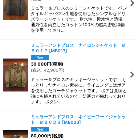
ミュラー＆ブロスのジミージャケットです。 ベン
タイルギャバジン生地を使用したシンプルなドリ
ズラージャケットです。 耐水性、撥水性と透湿・
通気性を両立したコットン100％の超高密度織物
を使用しており…
ミュラーアンドブロス ナイロンジャケット Ｍ
Ｂ０１７
[
MB017
]
39,000
円
(税別)
(
税込
:
42,900
円
)
ミュラー＆ブロスのミッキージャケットです。 し
っとりしたナイロン素材に、ライニングにはボア
を使用したコーチジャケットです。 ボアは見頃と
袖にも施されているので、防寒力が備わっており
ます。 ボタン…
ミュラーアンドブロス ネイビーフードジャケッ
ト ＭＢ０２３
[
MB023
]
80,000
円
(税別)