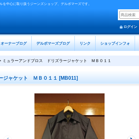
ルを中心に取り扱うジーンズショップ、デルボマーズです。
ログイン
オーナーブログ
デルボマーズブログ
リンク
ショップインフォ
>
ミュラーアンドブロス ドリズラージャケット ＭＢ０１１
ージャケット ＭＢ０１１
[
MB011
]