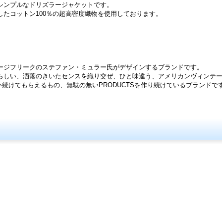
シンプルなドリズラージャケットです。
たコットン100％の超高密度織物を使用しております。
ージフリークのステファン・ミュラー氏がデザインするブランドです。
らしい、洒落のきいたセンスを織り交ぜ、ひと味違う、アメリカンヴィンテ
長く使い続けてもらえるもの、無駄の無いPRODUCTSを作り続けているブランドで