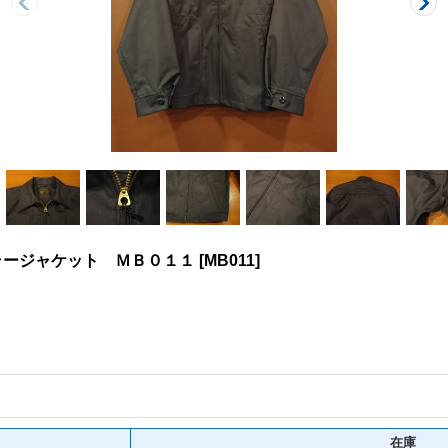
ラージャケット ＭＢ０１１
[
MB011
]
在庫