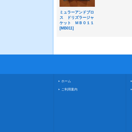
ミュラーアンドブロ
ス ドリズラージャ
ケット ＭＢ０１１
[
MB011
]
ホーム
ご利用案内