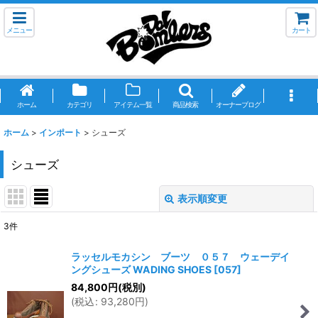
メニュー
カート
ホーム
カテゴリ
アイテム一覧
商品検索
オーナーブログ
ホーム
>
インポート
>
シューズ
シューズ
表示順変更
閉じる
3
件
表示数
:
ラッセルモカシン ブーツ ０５７ ウェーデイ
ングシューズ WADING SHOES
[
057
]
並び順
:
84,800
円
(税別)
(
税込
:
93,280
円
)
絞り込む