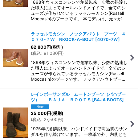
1898年ウィスコンシンで創業以来、少数の熟達し
た職人によってオールハンドメイドで、全てのシ
ューズが作られているラッセルモカシン(Russell
Moccasin)のブーツです。 本モデルは、元々が…
ラッセルモカシン ノックアバウト ブーツ ４
０７０-７W NKOCK-A-BOUT
[
4070-7W
]
82,800
円
(税別)
(
税込
:
91,080
円
)
1898年ウィスコンシンで創業以来、少数の熟達し
た職人によってオールハンドメイドで、全てのシ
ューズが作られているラッセルモカシン(Russell
Moccasin)のブーツです。 ノックアバウトブー…
レインボーサンダル ムートンブーツ（バハブー
ツ） ＢＡＪＡ ＢＯＯＴＳ
[
BAJA BOOTS
]
25,000
円
(税別)
(
税込
:
27,500
円
)
1975年の創業以来、ハンドメイドで高品質のサン
ダルを作り続けています。 一枚革で外、内側とも