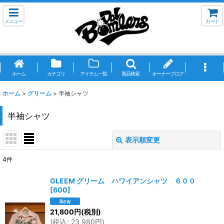
メニュー
カート
ホーム
カテゴリ
アイテム一覧
商品検索
オーナーブログ
ホーム
>
グリーム
>
半袖シャツ
半袖シャツ
表示順変更
閉じる
4
件
表示数
:
GLEEM グリーム ハワイアンシャツ ６００
[
600
]
並び順
:
21,800
円
(税別)
(
税込
:
23,980
円
)
絞り込む