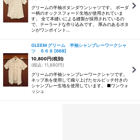
グリームの半袖ボタンダウンシャツです。 ボーダ
ー柄のオックスフォード生地が使用されていま
す。 全て本縫いによる縫製が採用されているの
で、テーラードな作り込みです。 厚みのあるボタ
ンがワンポイント…
GLEEM グリーム 半袖シャンブレーワークシャ
ツ ６６８
[
668
]
10,800
円
(税別)
(
税込
:
11,880
円
)
グリームの半袖シャンブレーワークシャツです。
ネップ糸を使用して織り上げたセルビッチ付きの
シャンブレー生地を使用しています。 ■ワンウォ
ッシュ