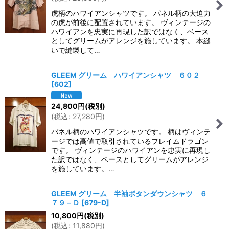
虎柄のハワイアンシャツです。 パネル柄の大迫力
の虎が前後に配置されています。 ヴィンテージの
ハワイアンを忠実に再現した訳ではなく、ベース
としてグリームがアレンジを施しています。 本縫
いで縫製して…
GLEEM グリーム ハワイアンシャツ ６０２
[
602
]
24,800
円
(税別)
(
税込
:
27,280
円
)
パネル柄のハワイアンシャツです。 柄はヴィンテ
ージでは高値で取引されているフレイムドラゴン
です。 ヴィンテージのハワイアンを忠実に再現し
た訳ではなく、ベースとしてグリームがアレンジ
を施しています。…
GLEEM グリーム 半袖ボタンダウンシャツ ６
７９－Ｄ
[
679-D
]
10,800
円
(税別)
(
税込
:
11,880
円
)